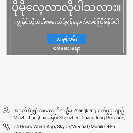
ပိုမိုလေ့လာလိုပါသလား။
ကျွန်ုပ်တို့ထံအီးမေးလ်ပို့ရန်နောက်တစ်ကြိမ်နှိပ်ပါ
ယခုစုံစမ်း
စစ်ဆေးရေး
အမှတ် (၅၅) အဆောက်အ ဦး၊ Zhangkeng စက်မှုဥယျာဉ်၊
Minzhi၊ Longhua ခရိုင်၊ Shenzhen, Guangdong Province,
24 Hours WhatsApp/Skype/Wechat/Mobile: +86