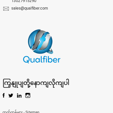
13027915290
sales@qualfiber.com
ကြှနျုပျတို့နောကျလိုကျပါ
ထုတ်ကုန်များ
-
Sitemap