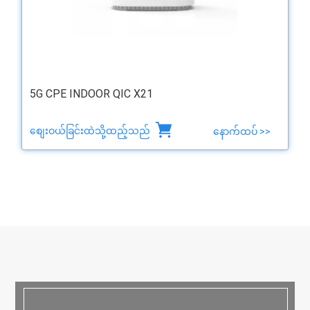
5G CPE INDOOR QIC X21
စျေးဝယ်ခြင်းထဲသို့ထည့်သည်
နောက်ထပ် >>