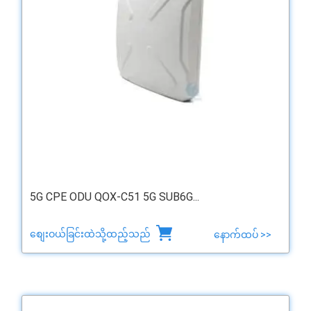
5G CPE ODU QOX-C51 5G SUB6G...
စျေးဝယ်ခြင်းထဲသို့ထည့်သည်
နောက်ထပ် >>