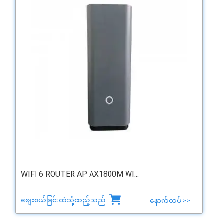
WIFI 6 ROUTER AP AX1800M WI...
စျေးဝယ်ခြင်းထဲသို့ထည့်သည်
နောက်ထပ် >>