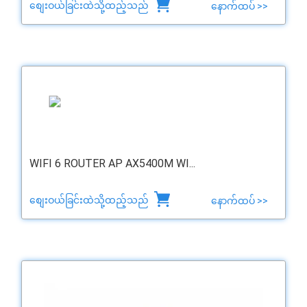
စျေးဝယ်ခြင်းထဲသို့ထည့်သည်
နောက်ထပ် >>
WIFI 6 ROUTER AP AX5400M WI...
စျေးဝယ်ခြင်းထဲသို့ထည့်သည်
နောက်ထပ် >>