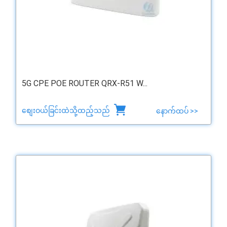
5G CPE POE ROUTER QRX-R51 W...
စျေးဝယ်ခြင်းထဲသို့ထည့်သည်
နောက်ထပ် >>