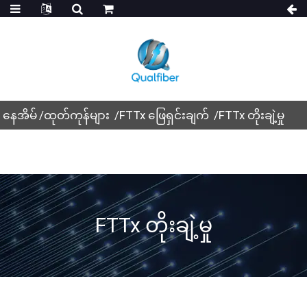
နေအိမ်
ထုတ်ကုန်များ
FTTx ဖြေရှင်းချက်
FTTx တိုးချဲ့မှု
FTTx တိုးချဲ့မှု