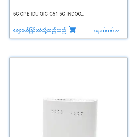
5G CPE IDU QIC-C51 5G INDOO...
စျေးဝယ်ခြင်းထဲသို့ထည့်သည်
နောက်ထပ် >>