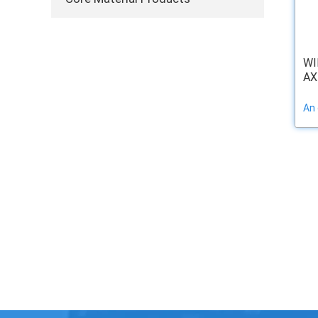
WI
AX
An