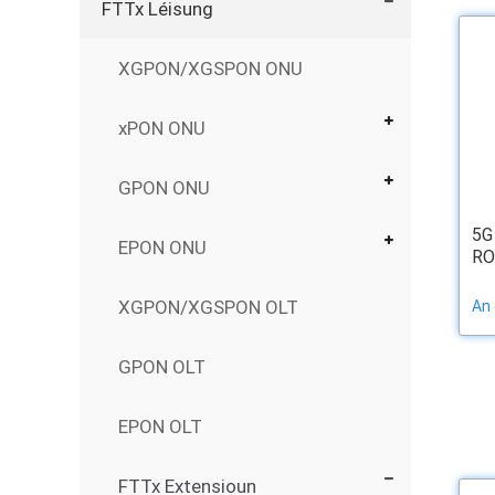
FTTx Léisung
XGPON/XGSPON ONU
xPON ONU
GPON ONU
5G
EPON ONU
RO
XGPON/XGSPON OLT
An
GPON OLT
EPON OLT
FTTx Extensioun