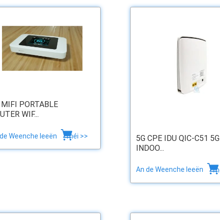
 MIFI PORTABLE
UTER WIF...
 de Weenche leeën
méi >>
5G CPE IDU QIC-C51 5G
INDOO...
An de Weenche leeën
m