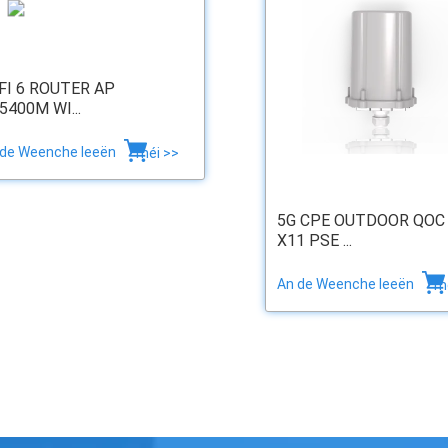
FI 6 ROUTER AP
5400M WI...
 de Weenche leeën
méi >>
5G CPE OUTDOOR QOC
X11 PSE ...
An de Weenche leeën
m