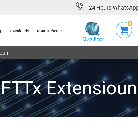
24 Hours WhatsApp
0
U
g
Downloads
Kontaktéiert eis
ioun
FTTx Extensioun