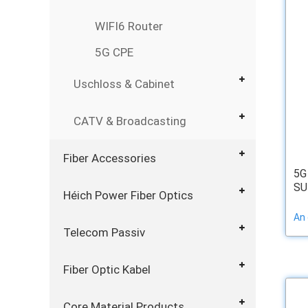
WIFI6 Router
5G CPE
Uschloss & Cabinet
CATV & Broadcasting
Fiber Accessories
5G
SU
Héich Power Fiber Optics
An
Telecom Passiv
Fiber Optic Kabel
Core Material Products