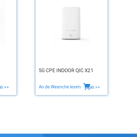
5G CPE INDOOR QIC X21
An de Weenche leeën
éi >>
méi >>