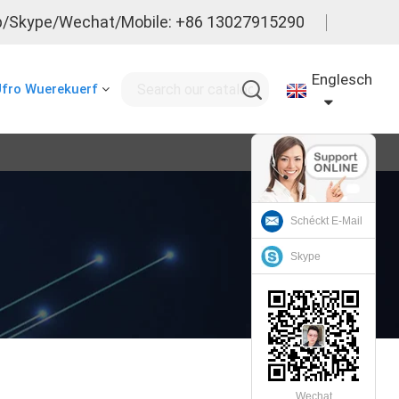
/Skype/Wechat/Mobile: +86 13027915290
Englesch
fro Wuerekuerf
Schéckt E-Mail
Skype
Wechat