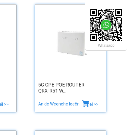
Whatsapp
x
5G CPE POE ROUTER
QRX-R51 W...
An de Weenche leeën
éi >>
méi >>