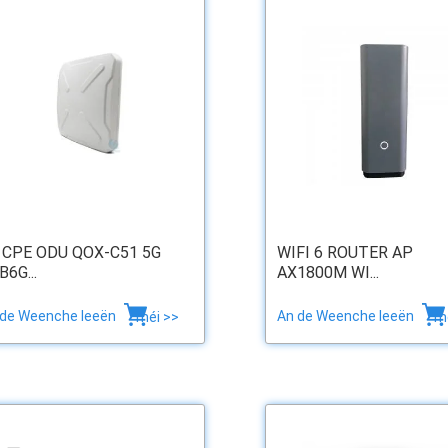
 CPE ODU QOX-C51 5G
WIFI 6 ROUTER AP
B6G...
AX1800M WI...
 de Weenche leeën
An de Weenche leeën
méi >>
m