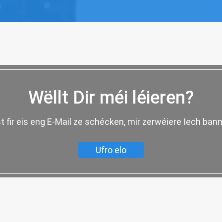
Wëllt Dir méi léieren?
t fir eis eng E-Mail ze schécken, mir zerwéiere Iech ba
Ufro elo