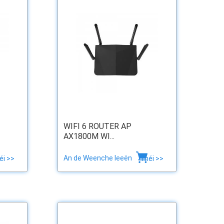
WIFI 6 ROUTER AP
AX1800M WI...
An de Weenche leeën
éi >>
méi >>