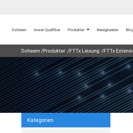
Doheem
Iwwer Qualfiber
Produkter
Neiegkeeten
Blo
Doheem
Produkter
FTTx Léisung
FTTx Extens
Kategorien