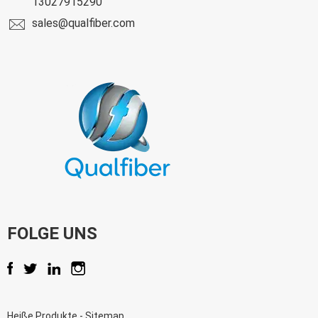
13027915290
sales@qualfiber.com
FOLGE UNS
Heiße Produkte
-
Sitemap