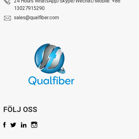
24 Hours WhatsApp/Skype/Wechat/Mobile: +86
13027915290
sales@qualfiber.com
FÖLJ OSS