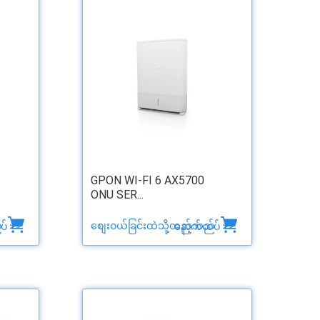
GPON WI-FI 6 AX5700
ONU SER...
်
စျေးဝယ်ခြင်းထဲသို့ထည့်သည်
် >>
နောက်ထပ် >>