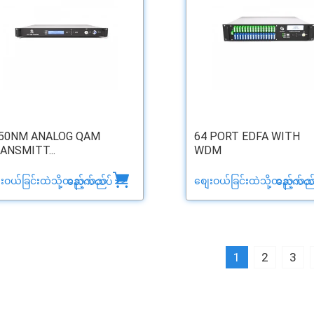
50NM ANALOG QAM
64 PORT EDFA WITH
ANSMITT...
WDM
ေးဝယ်ခြင်းထဲသို့ထည့်သည်
စျေးဝယ်ခြင်းထဲသို့ထည့်သည
နောက်ထပ် >>
နောက်ထပ
1
2
3