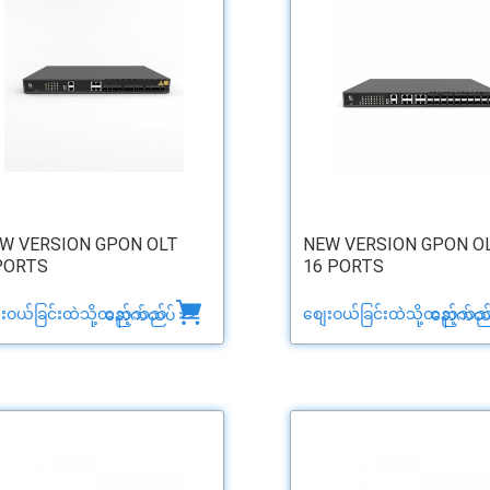
W VERSION GPON OLT
NEW VERSION GPON O
PORTS
16 PORTS
ေးဝယ်ခြင်းထဲသို့ထည့်သည်
စျေးဝယ်ခြင်းထဲသို့ထည့်သည
နောက်ထပ် >>
နောက်ထပ