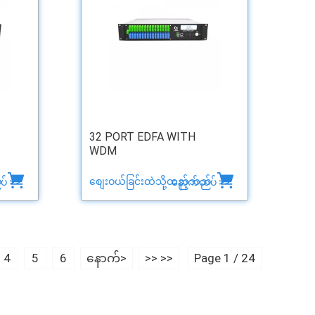
32 PORT EDFA WITH
WDM
်
စျေးဝယ်ခြင်းထဲသို့ထည့်သည်
် >>
နောက်ထပ် >>
4
5
6
နောက်>
>> >>
Page 1 / 24