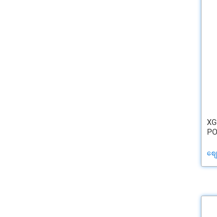
XG
PO
စျ