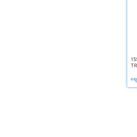
15
TR
စျ