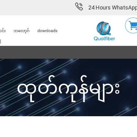
24 Hours WhatsApp
င်း
ဘလော့ဂ်
downloads
ျ
ထုတ်ကုန်များ