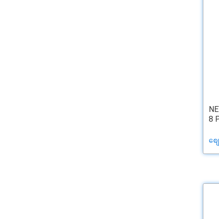
NE
8 
စျ