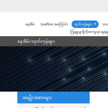
နေအိမ်
Qualfiber အကြောင်း
ထုတ်ကုန်များ
သတ
ကြှနျုပျတို့ကိုဆကျသှယျရန
နေအိမ်
ထုတ်ကုန်များ
အမျိုးအစားများ