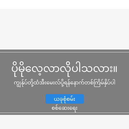
ပိုမိုလေ့လာလိုပါသလား။
ကျွန်ုပ်တို့ထံအီးမေးလ်ပို့ရန်နောက်တစ်ကြိမ်နှိပ်ပါ
ယခုစုံစမ်း
စစ်ဆေးရေး