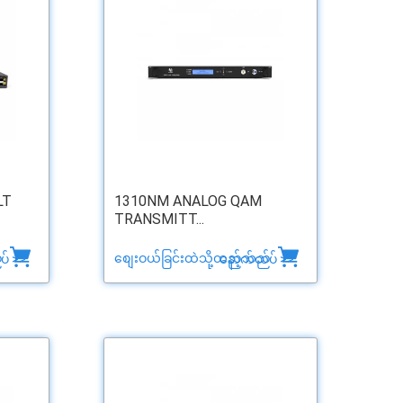
LT
1310NM ANALOG QAM
TRANSMITT...
်
စျေးဝယ်ခြင်းထဲသို့ထည့်သည်
် >>
နောက်ထပ် >>