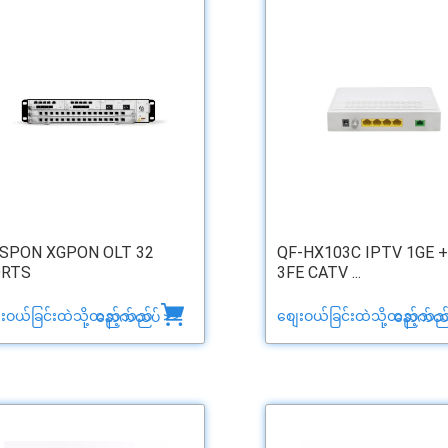
SPON XGPON OLT 32
QF-HX103C IPTV 1GE +
RTS
3FE CATV ...
ေးဝယ်ခြင်းထဲသို့ထည့်သည်
စျေးဝယ်ခြင်းထဲသို့ထည့်သည
နောက်ထပ် >>
နောက်ထပ