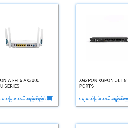
ON WI-FI 6 AX3000
XGSPON XGPON OLT 8
U SERIES
PORTS
ေးဝယ်ခြင်းထဲသို့ထည့်သည်
စျေးဝယ်ခြင်းထဲသို့ထည့်သည
နောက်ထပ် >>
နောက်ထပ