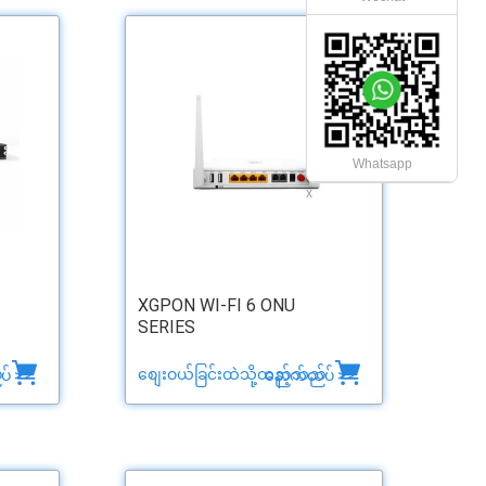
Whatsapp
x
XGPON WI-FI 6 ONU
SERIES
်
စျေးဝယ်ခြင်းထဲသို့ထည့်သည်
် >>
နောက်ထပ် >>