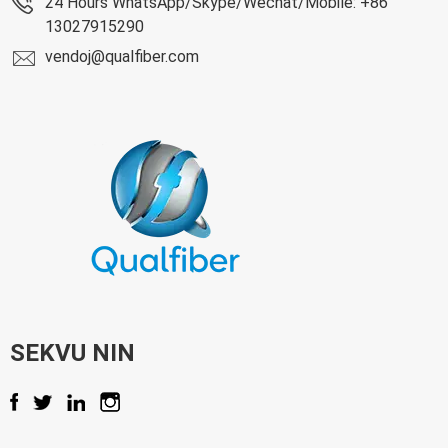
24 Hours WhatsApp/Skype/Wechat/Mobile: +86
13027915290
vendoj@qualfiber.com
SEKVU NIN