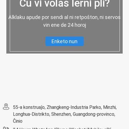
Ĉu vi volas lerni pli?
Alklaku apude por sendi al ni retpoŝton, ni servos
vin ene de 24 horoj
Enketo nun
55-a konstruaĵo, Zhangkeng-Industria Parko, Minzhi,
Longhua-Distrikto, Shenzhen, Guangdong-provinco,
Ĉinio