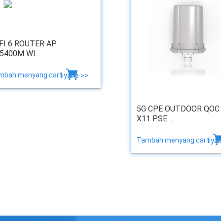
FI 6 ROUTER AP
5400M WI...
mbah menyang cart
liyane >>
5G CPE OUTDOOR QOC
X11 PSE ...
Tambah menyang cart
liya