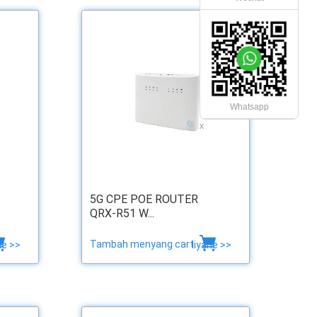
Whatsapp
x
5G CPE POE ROUTER
QRX-R51 W...
Tambah menyang cart
ne >>
liyane >>