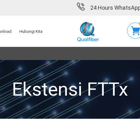
24 Hours WhatsApp
nload
Hubungi Kita
Ekstensi FTTx