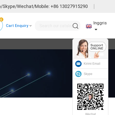
/Skype/Wechat/Mobile: +86 13027915290
0
Inggris
Cart Enquiry
Kirimi Email
Skype
Wechat