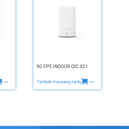
5G CPE INDOOR QIC X21
Tambah menyang cart
ne >>
liyane >>