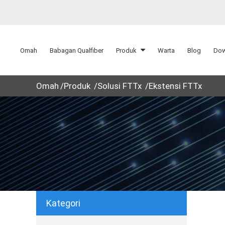
Omah
Babagan Qualfiber
Produk
Warta
Blog
Dow
Omah
Produk
Solusi FTTx
Ekstensi FTTx
Kategori