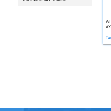
WI
AX
Ta