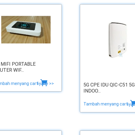
 MIFI PORTABLE
UTER WIF...
mbah menyang cart
liyane >>
5G CPE IDU QIC-C51 5G
INDOO...
Tambah menyang cart
liya