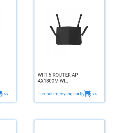
WIFI 6 ROUTER AP
AX1800M WI...
Tambah menyang cart
ne >>
liyane >>