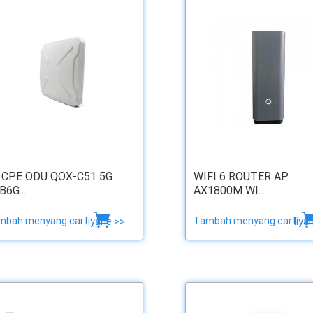
 CPE ODU QOX-C51 5G
WIFI 6 ROUTER AP
B6G...
AX1800M WI...
mbah menyang cart
Tambah menyang cart
liyane >>
liya