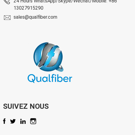
24 Hours WhatsApp/Skype/Wechat/Mobile: +86
13027915290
sales@qualfiber.com
SUIVEZ NOUS