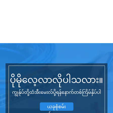
ပိုမိုလေ့လာလိုပါသလား။
ကျွန်ုပ်တို့ထံအီးမေးလ်ပို့ရန်နောက်တစ်ကြိမ်နှိပ်ပါ
ယခုစုံစမ်း