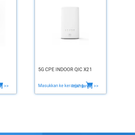
5G CPE INDOOR QIC X21
Masukkan ke keranjang
ut >>
lebih lanjut >>