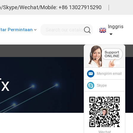
/Skype/Wechat/Mobile: +86 13027915290
Inggris
tar Permintaan
Mengirim email
Tx
Skype
Wechat