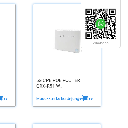
Whatsapp
x
5G CPE POE ROUTER
QRX-R51 W...
Masukkan ke keranjang
ut >>
lebih lanjut >>