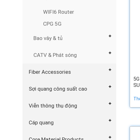
WIFI6 Router
CPG 5G
Bao vây & tủ
CATV & Phát sóng
Fiber Accessories
5G
SU
Sợi quang công suất cao
Th
Viễn thông thụ động
Cáp quang
Core Material Products