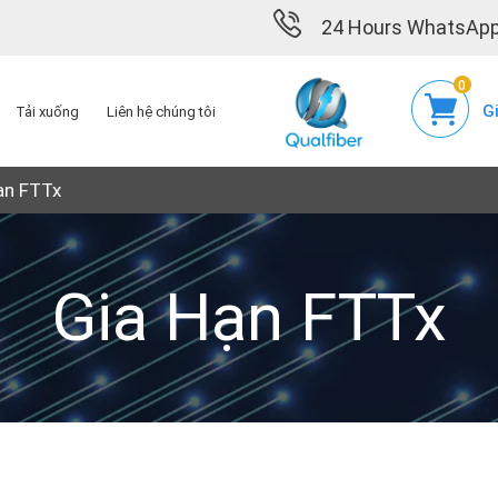
24 Hours WhatsApp
0
G
Tải xuống
Liên hệ chúng tôi
ạn FTTx
Gia Hạn FTTx