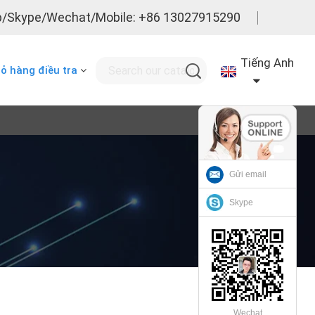
/Skype/Wechat/Mobile: +86 13027915290
Tiếng Anh
iỏ hàng điều tra
Gửi email
Skype
Wechat