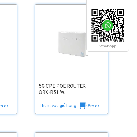
Whatsapp
x
5G CPE POE ROUTER
QRX-R51 W...
Thêm vào giỏ hàng
m >>
thêm >>