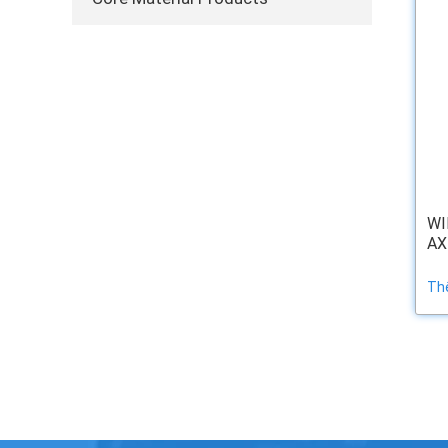
WI
AX
Th