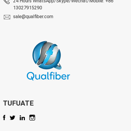
24 Hours WhatsApp/Skype/Wechat/Mobile: +86
13027915290
sale@qualfiber.com
TUFUATE