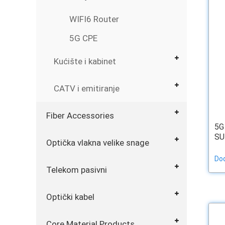
WIFI6 Router
5G CPE
Kućište i kabinet
CATV i emitiranje
Fiber Accessories
5G
SU
Optička vlakna velike snage
Dod
Telekom pasivni
Optički kabel
Core Material Products