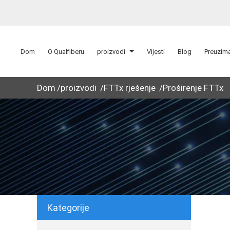
Dom
O Qualfiberu
proizvodi
Vijesti
Blog
Preuzim
Dom
proizvodi
FTTx rješenje
Proširenje FTTx
Kategorije