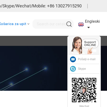
/Skype/Wechat/Mobile: +86 13027915290
Engleski
Košarica za upit
Pošalji e-mail
Skype
Wechat