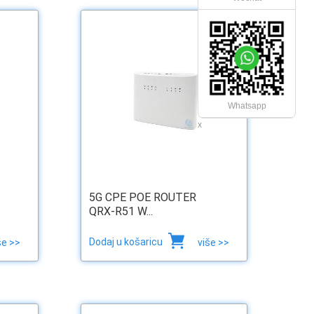
Whatsapp
x
5G CPE POE ROUTER
QRX-R51 W...
Dodaj u košaricu
še >>
više >>