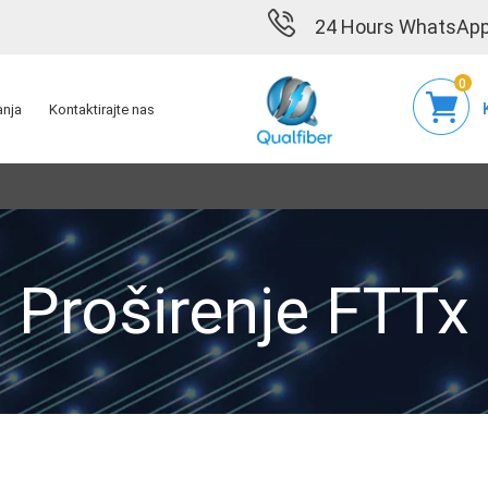
24 Hours WhatsApp
0
anja
Kontaktirajte nas
Proširenje FTTx