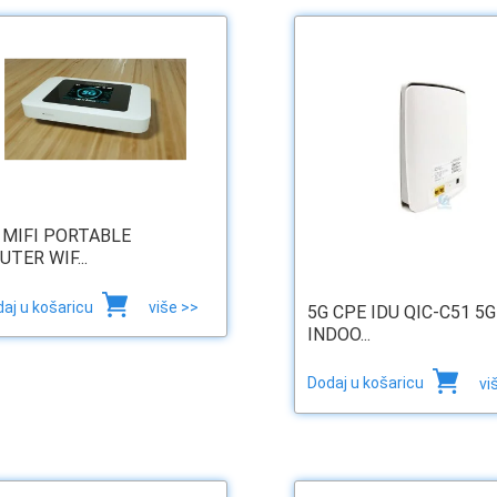
 MIFI PORTABLE
UTER WIF...
aj u košaricu
više >>
5G CPE IDU QIC-C51 5G
INDOO...
Dodaj u košaricu
vi