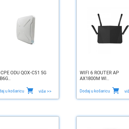
 CPE ODU QOX-C51 5G
WIFI 6 ROUTER AP
B6G...
AX1800M WI...
aj u košaricu
Dodaj u košaricu
više >>
vi