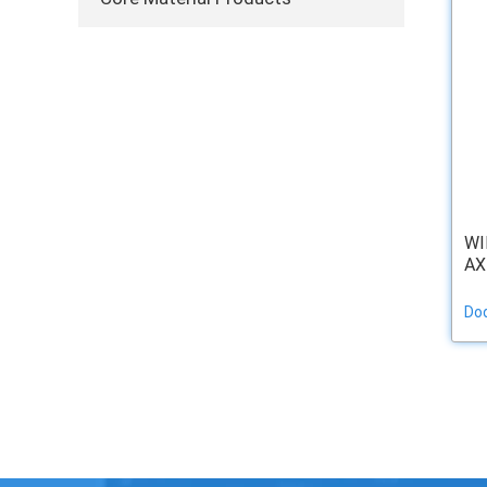
WI
AX
Dod