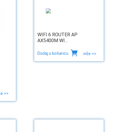
WIFI 6 ROUTER AP
AX5400M WI...
Dodaj u košaricu
više >>
še >>