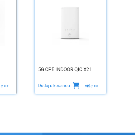
5G CPE INDOOR QIC X21
Dodaj u košaricu
še >>
više >>