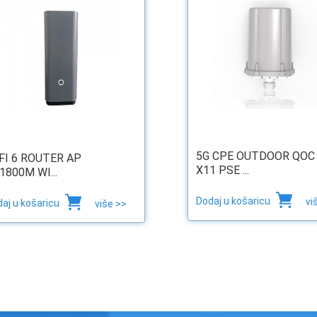
5G CPE OUTDOOR QOC
FI 6 ROUTER AP
X11 PSE ...
1800M WI...
Dodaj u košaricu
vi
aj u košaricu
više >>