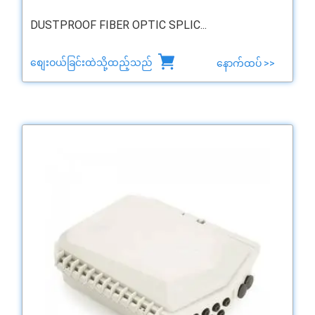
DUSTPROOF FIBER OPTIC SPLIC...
စျေးဝယ်ခြင်းထဲသို့ထည့်သည်
နောက်ထပ် >>