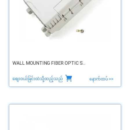
WALL MOUNTING FIBER OPTIC S...
စျေးဝယ်ခြင်းထဲသို့ထည့်သည်
နောက်ထပ် >>