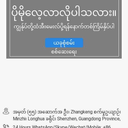
ပိုမိုလေ့လာလိုပါသလား။
ကျွန်ုပ်တို့ထံအီးမေးလ်ပို့ရန်နောက်တစ်ကြိမ်နှိပ်ပါ
ယခုစုံစမ်း
စစ်ဆေးရေး
အမှတ် (၅၅) အဆောက်အ ဦး၊ Zhangkeng စက်မှုဥယျာဉ်၊
Minzhi၊ Longhua ခရိုင်၊ Shenzhen, Guangdong Province,
24 Hours WhatsApp/Skype/Wechat/Mobile: +86