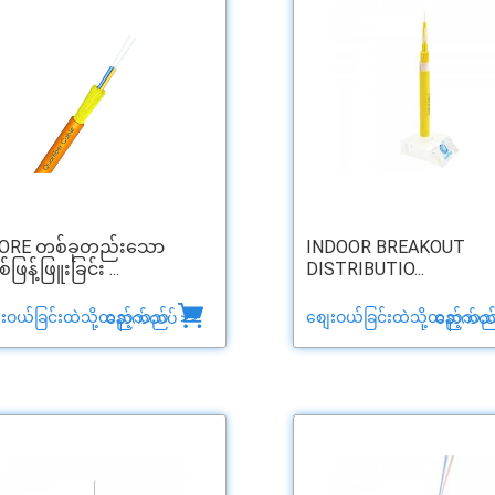
ORE တစ်ခုတည်းသော
INDOOR BREAKOUT
်ဖြန့်ဖြူးခြင်း ...
DISTRIBUTIO...
ေးဝယ်ခြင်းထဲသို့ထည့်သည်
စျေးဝယ်ခြင်းထဲသို့ထည့်သည
နောက်ထပ် >>
နောက်ထပ