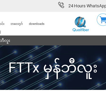
24 Hours WhatsApp
င်း
ဘလော့ဂ်
downloads
ျ
်ဘီလူး
FTTx မှန်ဘီလူး