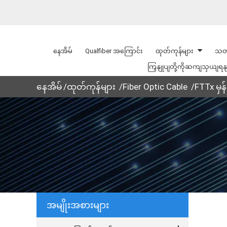
နေအိမ်
Qualfiber အကြောင်း
ထုတ်ကုန်များ
သတ
ကြှနျုပျတို့ကိုဆကျသှယျရန
နေအိမ်
ထုတ်ကုန်များ
Fiber Optic Cable
FTTx မှန
အမျိုးအစားများ