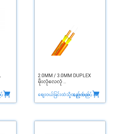
L
2.0MM / 3.0MM DUPLEX
မိုးလုံလေလုံ ...
်
စျေးဝယ်ခြင်းထဲသို့ထည့်သည်
် >>
နောက်ထပ် >>