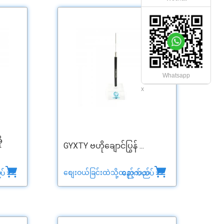
Whatsapp
x
ု
GYXTY ဗဟိုချောင်ပြွန် ...
်
စျေးဝယ်ခြင်းထဲသို့ထည့်သည်
် >>
နောက်ထပ် >>