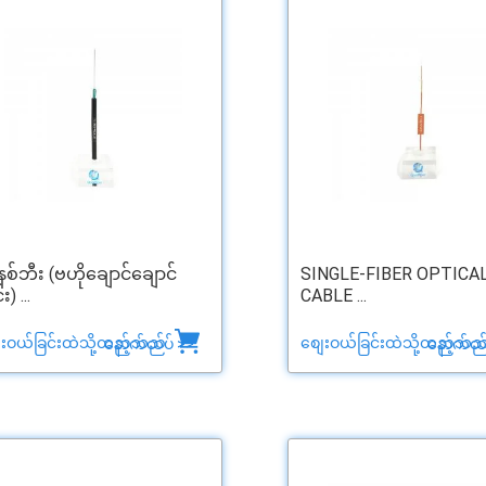
နစ်ဘီး (ဗဟိုချောင်ချောင်
SINGLE-FIBER OPTICA
း) ...
CABLE ...
ေးဝယ်ခြင်းထဲသို့ထည့်သည်
စျေးဝယ်ခြင်းထဲသို့ထည့်သည
နောက်ထပ် >>
နောက်ထပ