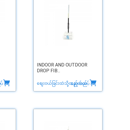
INDOOR AND OUTDOOR
DROP FIB...
်
စျေးဝယ်ခြင်းထဲသို့ထည့်သည်
် >>
နောက်ထပ် >>