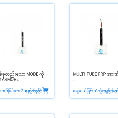
်ခုတည်းသော MODE ကို
MULTI TUBE FRP အားအိ
 8 ARMORE ...
...
ေးဝယ်ခြင်းထဲသို့ထည့်သည်
စျေးဝယ်ခြင်းထဲသို့ထည့်သည
နောက်ထပ် >>
နောက်ထပ