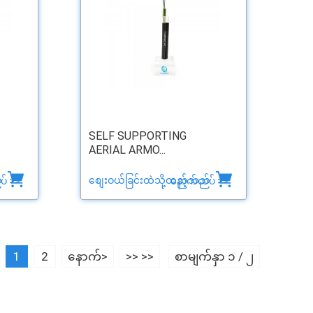
SELF SUPPORTING
AERIAL ARMO...
်
စျေးဝယ်ခြင်းထဲသို့ထည့်သည်
် >>
နောက်ထပ် >>
1
2
နောက်>
>> >>
စာမျက်နှာ ၁ / ၂