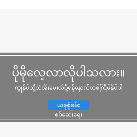
ပိုမိုလေ့လာလိုပါသလား။
ကျွန်ုပ်တို့ထံအီးမေးလ်ပို့ရန်နောက်တစ်ကြိမ်နှိပ်ပါ
ယခုစုံစမ်း
စစ်ဆေးရေး