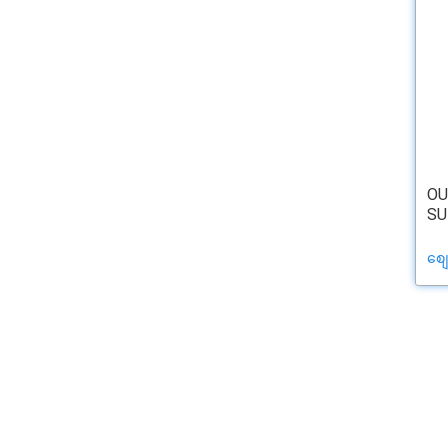
OU
SU
စျ