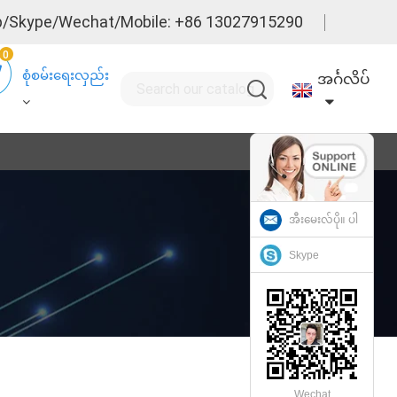
/Skype/Wechat/Mobile: +86 13027915290
0
စုံစမ်းရေးလှည်း
အင်္ဂလိပ်
အီးမေးလ်ပို။ ပါ
Skype
Wechat