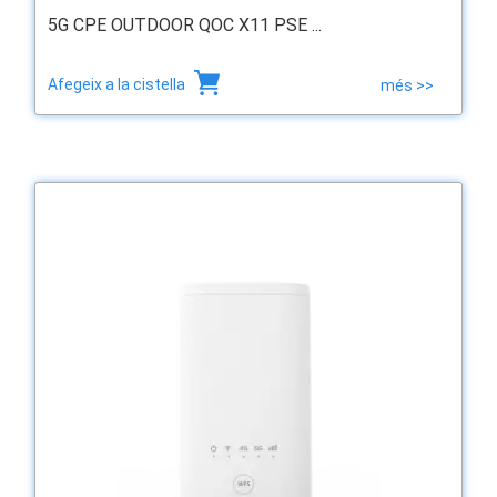
5G CPE OUTDOOR QOC X11 PSE ...
Afegeix a la cistella
més >>