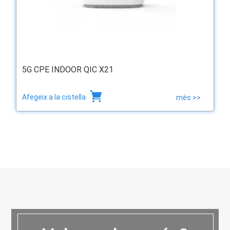
5G CPE INDOOR QIC X21
Afegeix a la cistella
més >>