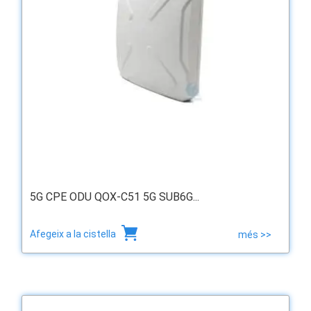
5G CPE ODU QOX-C51 5G SUB6G...
Afegeix a la cistella
més >>