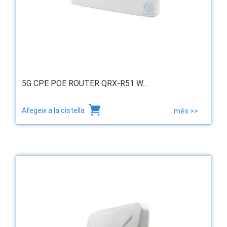
5G CPE POE ROUTER QRX-R51 W...
Afegeix a la cistella
més >>