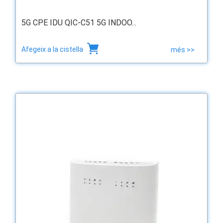
5G CPE IDU QIC-C51 5G INDOO...
Afegeix a la cistella
més >>