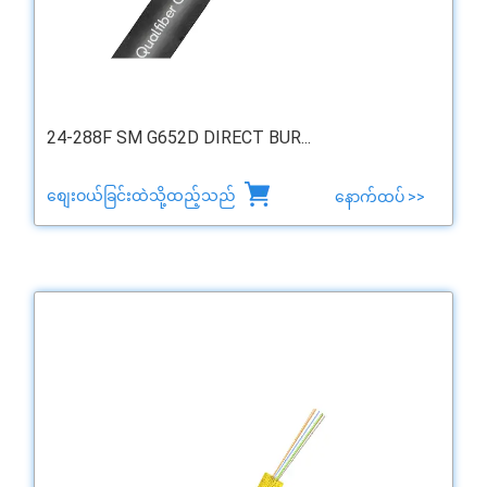
24-288F SM G652D DIRECT BUR...
စျေးဝယ်ခြင်းထဲသို့ထည့်သည်
နောက်ထပ် >>