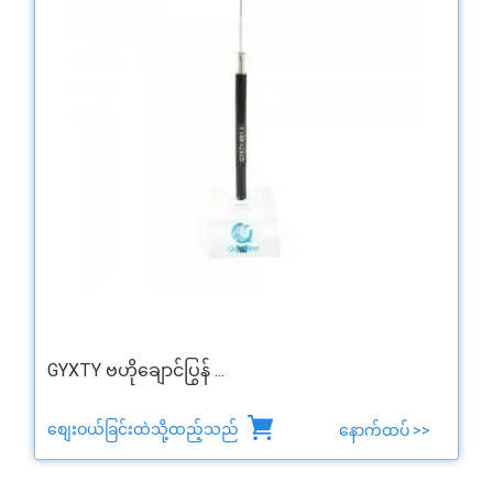
GYXTY ဗဟိုချောင်ပြွန် ...
စျေးဝယ်ခြင်းထဲသို့ထည့်သည်
နောက်ထပ် >>