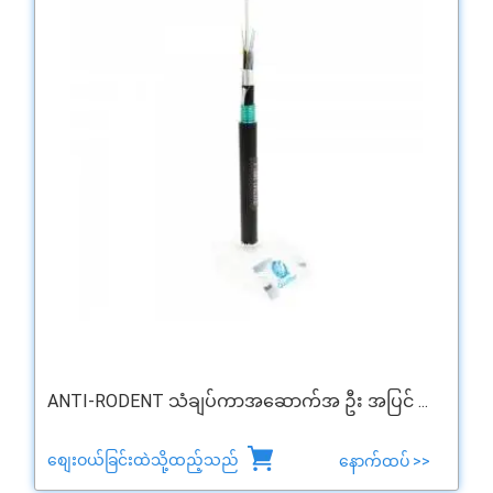
ANTI-RODENT သံချပ်ကာအဆောက်အ ဦး အပြင် ...
စျေးဝယ်ခြင်းထဲသို့ထည့်သည်
နောက်ထပ် >>