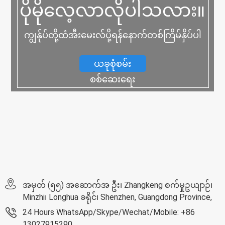
ပိုမိုလေ့လာလိုပါသလား။
ကျွန်ုပ်တို့ထံအီးမေးလ်ပို့ရန်နောက်တစ်ကြိမ်နှိပ်ပါ
ယခုစုံစမ်း
စစ်ဆေးရေး
အမှတ် (၅၅) အဆောက်အ ဦး၊ Zhangkeng စက်မှုဥယျာဉ်၊
Minzhi၊ Longhua ခရိုင်၊ Shenzhen, Guangdong Province,
24 Hours WhatsApp/Skype/Wechat/Mobile: +86
13027915290