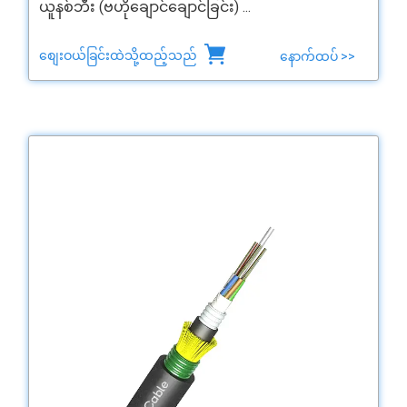
ယူနစ်ဘီး (ဗဟိုချောင်ချောင်ခြင်း) ...
စျေးဝယ်ခြင်းထဲသို့ထည့်သည်
နောက်ထပ် >>