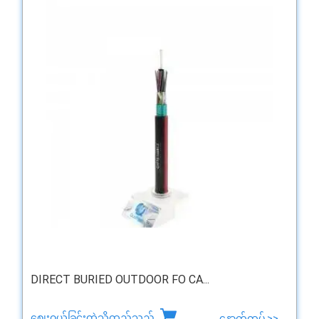
DIRECT BURIED OUTDOOR FO CA...
စျေးဝယ်ခြင်းထဲသို့ထည့်သည်
နောက်ထပ် >>