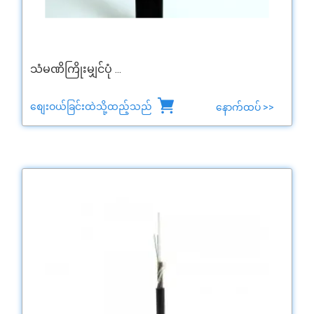
သံမဏိကြိုးမျှင်ပုံ ...
စျေးဝယ်ခြင်းထဲသို့ထည့်သည်
နောက်ထပ် >>