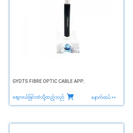
GYDTS FIBRE OPTIC CABLE APP...
စျေးဝယ်ခြင်းထဲသို့ထည့်သည်
နောက်ထပ် >>