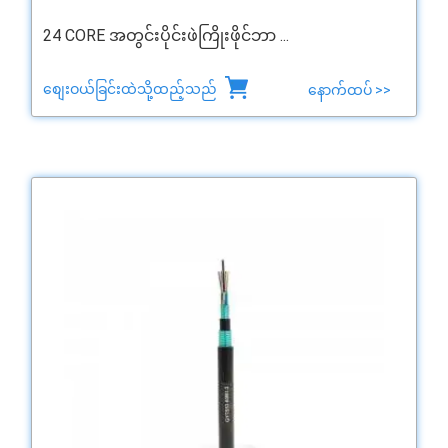
24 CORE အတွင်းပိုင်းဖဲကြိုးဖိုင်ဘာ ...
စျေးဝယ်ခြင်းထဲသို့ထည့်သည်
နောက်ထပ် >>