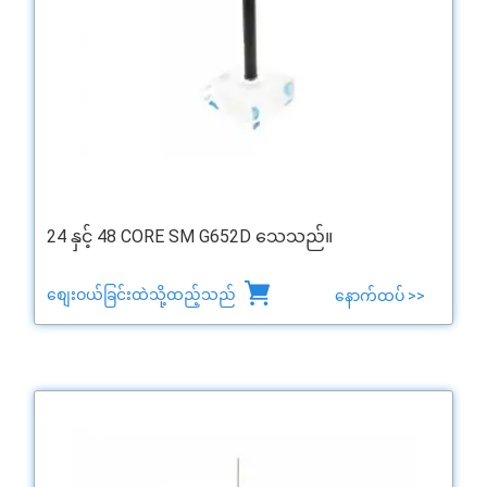
24 နှင့် 48 CORE SM G652D သေသည်။
စျေးဝယ်ခြင်းထဲသို့ထည့်သည်
နောက်ထပ် >>