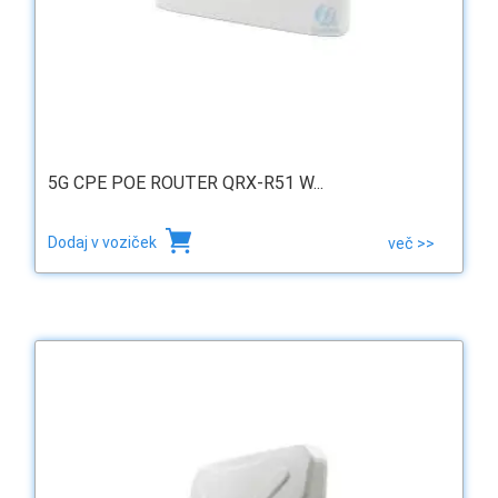
5G CPE POE ROUTER QRX-R51 W...
Dodaj v voziček
več >>