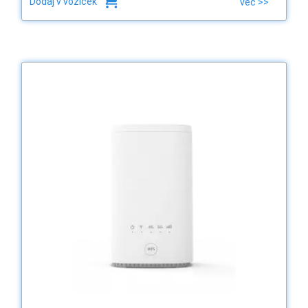
Dodaj v voziček
več >>