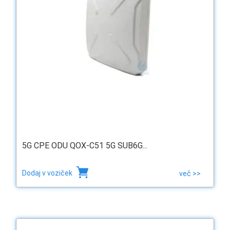
5G CPE ODU QOX-C51 5G SUB6G...
Dodaj v voziček
več >>