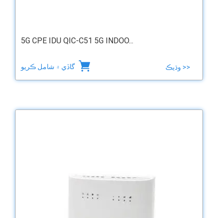
5G CPE IDU QIC-C51 5G INDOO...
گاڏي ۾ شامل ڪريو
وڌيڪ >>