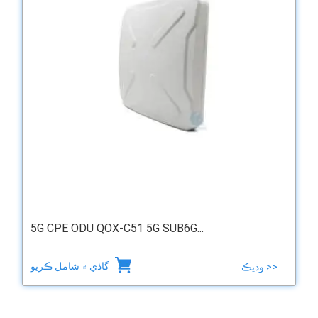
5G CPE ODU QOX-C51 5G SUB6G...
گاڏي ۾ شامل ڪريو
وڌيڪ >>