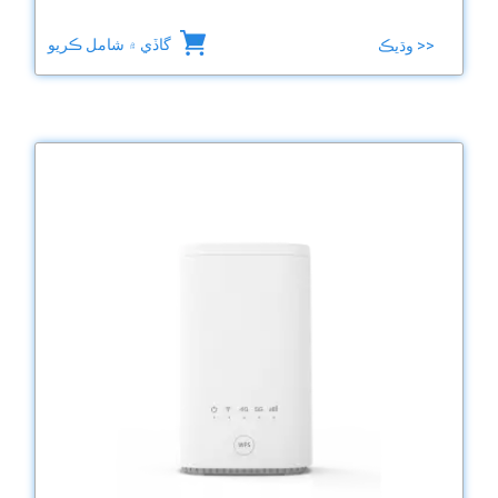
گاڏي ۾ شامل ڪريو
وڌيڪ >>