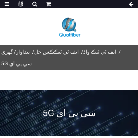
ايف ٽي ٽيڪ واڌ
ايف ٽي ٽيڪڪس حل
پيداوار
گهري
5G سي پي اي
5G سي پي اي