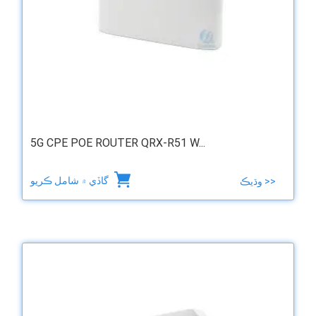
5G CPE POE ROUTER QRX-R51 W...
گاڏي ۾ شامل ڪريو
وڌيڪ >>