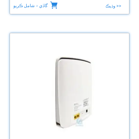
گاڏي ۾ شامل ڪريو
وڌيڪ >>