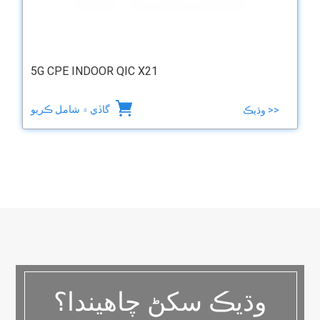
5G CPE INDOOR QIC X21
گاڏي ۾ شامل ڪريو
وڌيڪ >>
وڌيڪ سکڻ چاهيندا؟