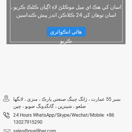
اسان کي هڪ اي ميل موڪلڻ لاءِ اڳيان ڪلڪ ڪريو ،
اسان توهان کي 24 ڪلاڪن اندر پيش ڪنداسين
هاڻي انڪوائري
ڪريو
نمبر 55 عمارت ، ژانگ چينگ صنعتي پارڪ ، منزي ، لانگها
ضلعو ، شينزين ، گانگڊونگ صوبو ، چين
24 Hours WhatsApp/Skype/Wechat/Mobile: +86
13027915290
sales@qualfiber.com