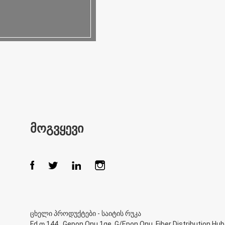
ᲛᲝᲒᲕᲧᲔᲕᲘ
ცხელი პროდუქტები
-
საიტის რუკა
Fd თ 144
,
Gepon Onu 1ge
,
G/Epon Onu
,
Fiber Distribution Hub