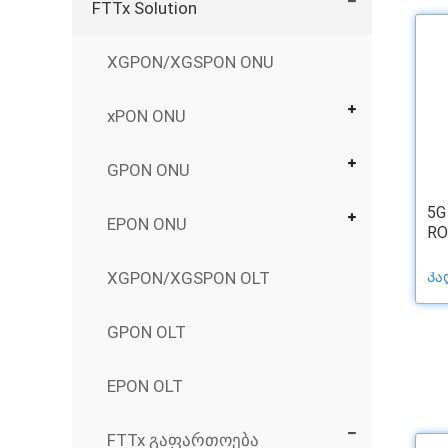
FTTx Solution
XGPON/XGSPON ONU
xPON ONU
GPON ONU
5G
EPON ONU
RO
XGPON/XGSPON OLT
Კა
GPON OLT
EPON OLT
FTTx გაფართოება