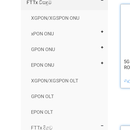
FTTx විසඳුම
XGPON/XGSPON ONU
xPON ONU
GPON ONU
5G
EPON ONU
RO
XGPON/XGSPON OLT
ගැ
GPON OLT
EPON OLT
FTTx දිගුව