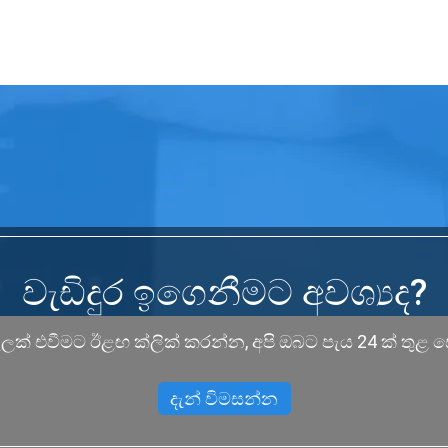
වැඩිදුර ඉගෙනීමට අවශ්‍යද?
තැපෑලක් එවීමට ඊළඟ ක්ලික් කරන්න, අපි ඔබට පැය 24 ක් තු
දැන් විමසන්න