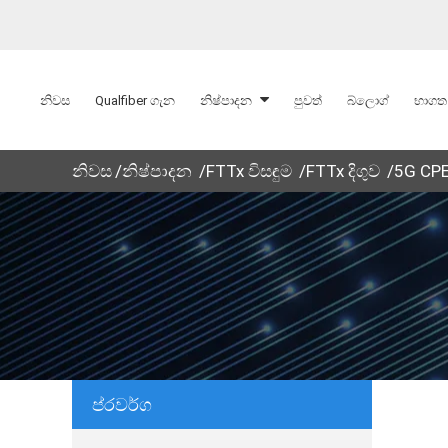
නිවස
Qualfiber ගැන
නිෂ්පාදන
පුවත්
බ්ලොග්
භාගත 
නිවස
නිෂ්පාදන
FTTx විසඳුම
FTTx දිගුව
5G CP
ප්රවර්ග