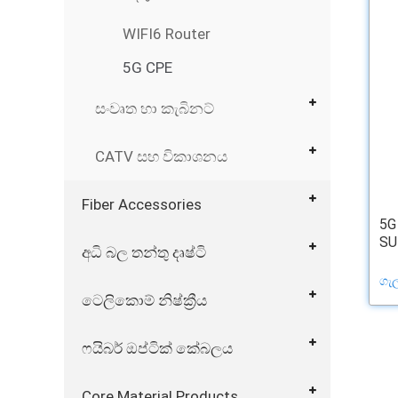
WIFI6 Router
5G CPE
සංවෘත හා කැබිනට්
CATV සහ විකාශනය
Fiber Accessories
5G
SU
අධි බල තන්තු දෘෂ්ටි
ගැ
ටෙලිකොම් නිෂ්ක්‍රීය
ෆයිබර් ඔප්ටික් කේබලය
Core Material Products