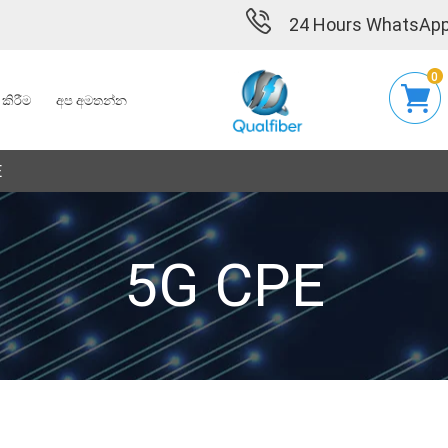
24 Hours WhatsApp
0
කිරීම
අප අමතන්න
E
5G CPE