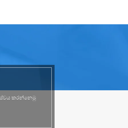
ළ සේවය කරන්නෙමු