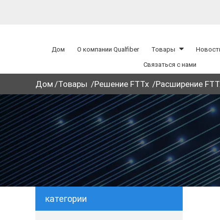
Дом
О компании Qualfiber
Товары
Новост
Связаться с нами
Дом
Товары
Решение FTTx
Расширение FTT
категории