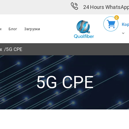
24 Hours WhatsApp
0
Ко
и
Блог
Загрузки
x
5G CPE
5G CPE