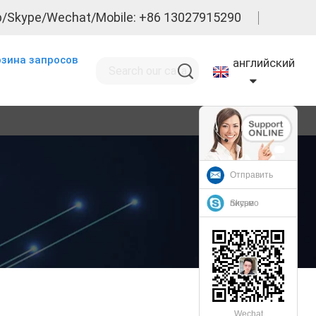
/Skype/Wechat/Mobile: +86 13027915290
рзина запросов
английский
Отправить
письмо
Skype
Wechat