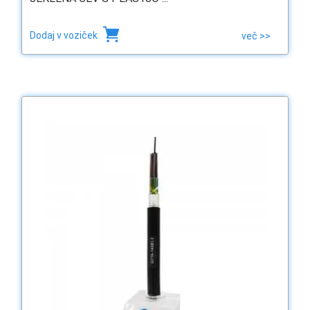
Dodaj v voziček
več >>