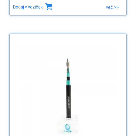
Dodaj v voziček
več >>