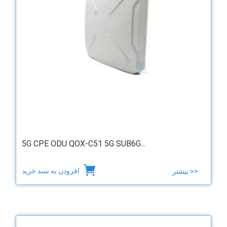
5G CPE ODU QOX-C51 5G SUB6G...
افزودن به سبد خرید
بیشتر >>