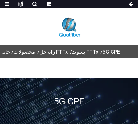
5G CPE
پسوند FTTx
راه حل FTTx
محصولات
خانه
5G CPE