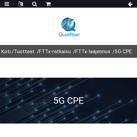
Koti
Tuotteet
FTTx-ratkaisu
FTTx-laajennus
5G CPE
5G CPE