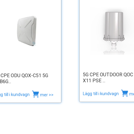
5G CPE OUTDOOR QOC
 CPE ODU QOX-C51 5G
X11 PSE ...
B6G...
Lägg till i kundvagn
me
g till i kundvagn
mer >>