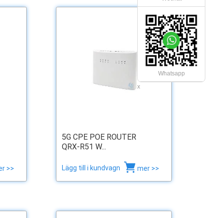
Whatsapp
x
5G CPE POE ROUTER
QRX-R51 W...
Lägg till i kundvagn
r >>
mer >>