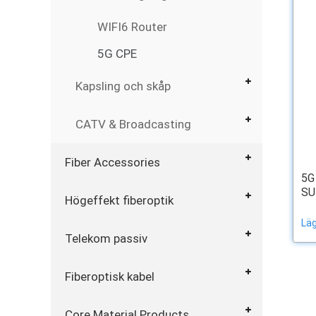
WIFI6 Router
5G CPE
Kapsling och skåp
CATV & Broadcasting
Fiber Accessories
5G
SU
Högeffekt fiberoptik
Läg
Telekom passiv
Fiberoptisk kabel
Core Material Products