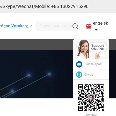
/Skype/Wechat/Mobile: +86 13027915290
engelsk
rågan Varukorg
Skicka epost
Skype
Wechat