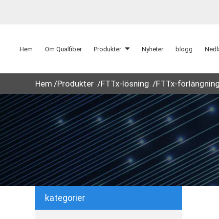
Hem
Om Qualfiber
Produkter
Nyheter
blogg
Nedl
Hem
Produkter
FTTx-lösning
FTTx-förlängnin
kategorier