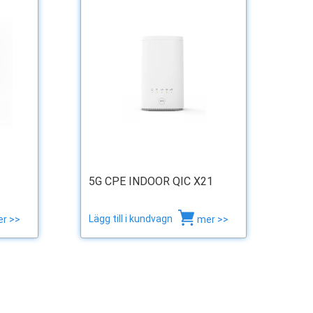
5G CPE INDOOR QIC X21
Lägg till i kundvagn
r >>
mer >>