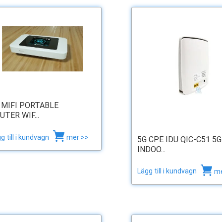
 MIFI PORTABLE
UTER WIF...
g till i kundvagn
mer >>
5G CPE IDU QIC-C51 5G
INDOO...
Lägg till i kundvagn
me