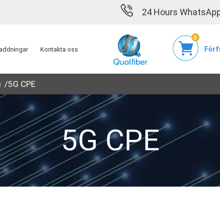
24 Hours WhatsApp
0
Förf
addningar
Kontakta oss
g
5G CPE
5G CPE