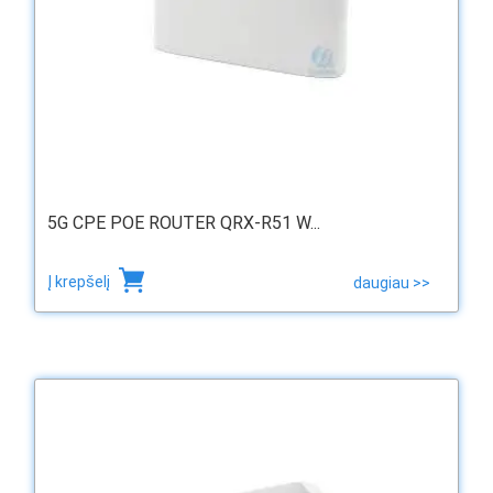
5G CPE POE ROUTER QRX-R51 W...
Į krepšelį
daugiau >>