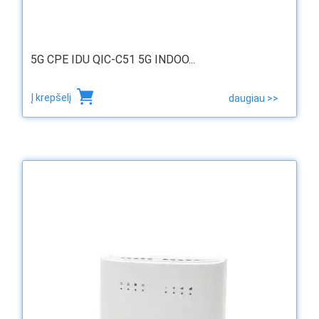
5G CPE IDU QIC-C51 5G INDOO...
Į krepšelį
daugiau >>