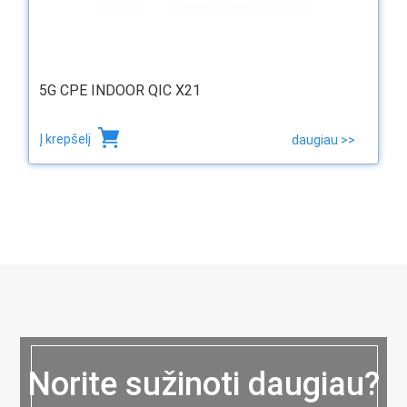
5G CPE INDOOR QIC X21
Į krepšelį
daugiau >>
Norite sužinoti daugiau?