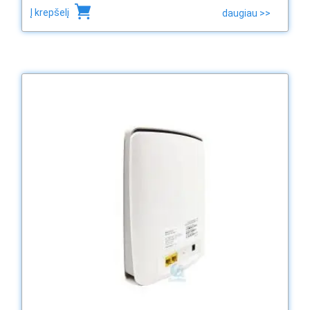
Į krepšelį
daugiau >>