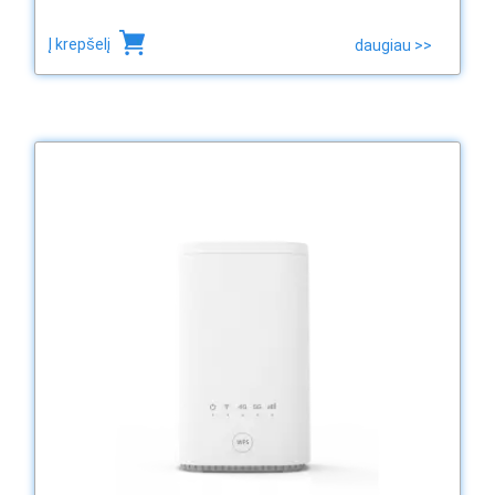
Į krepšelį
daugiau >>