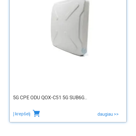
5G CPE ODU QOX-C51 5G SUB6G...
Į krepšelį
daugiau >>