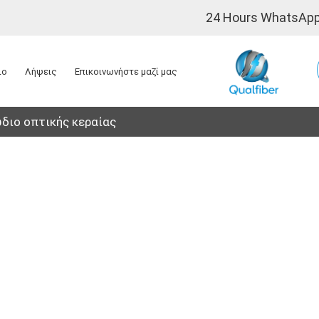
24 Hours WhatsApp
ιο
Λήψεις
Επικοινωνήστε μαζί μας
διο οπτικής κεραίας
διο Οπτικής Κε