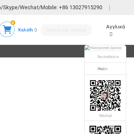
/Skype/Wechat/Mobile: +86 13027915290
0
Αγγλικά
Καλάθι
Να στείλετε e-
mail
Skype
ραίας
Wechat