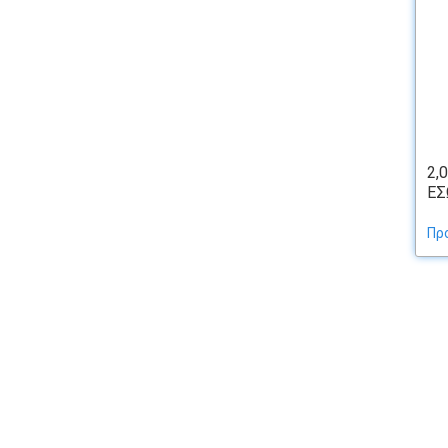
2,
ΕΣ
Πρ