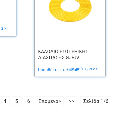
α >>
ΚΑΛΏΔΙΟ ΕΣΩΤΕΡΙΚΉΣ
ΔΙΆΣΠΑΣΗΣ GJFJV ...
περισσότερα >>
Προσθήκη στο καλάθι
4
5
6
Επόμενο>
>>
Σελίδα 1/6