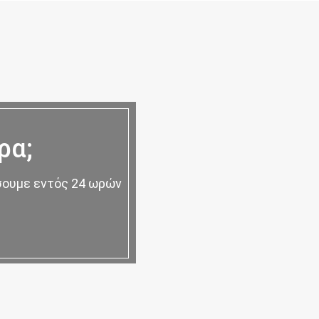
ρα;
ήσουμε εντός 24 ωρών