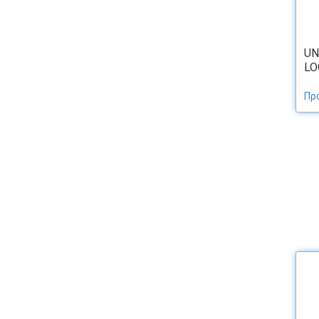
UN
LO
Πρ