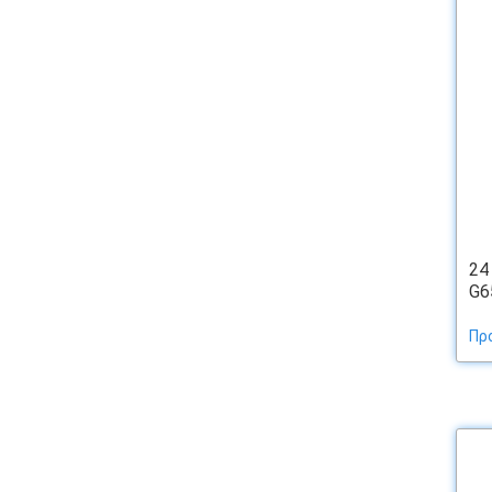
24
G65
Πρ