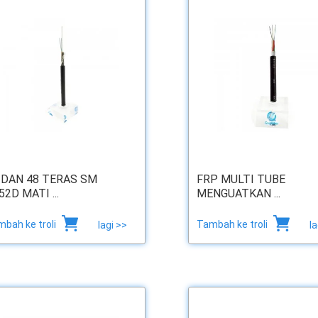
 DAN 48 TERAS SM
FRP MULTI TUBE
52D MATI ...
MENGUATKAN ...
bah ke troli
Tambah ke troli
lagi >>
la