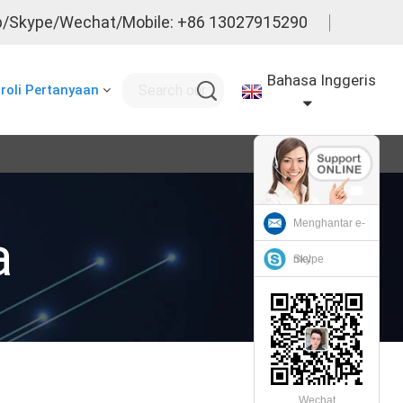
/Skype/Wechat/Mobile: +86 13027915290
Bahasa Inggeris
roli Pertanyaan
Menghantar e-
a
mel
Skype
Wechat