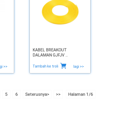
KABEL BREAKOUT
DALAMAN GJFJV ...
Tambah ke troli
gi >>
lagi >>
5
6
Seterusnya>
>>
Halaman 1/6