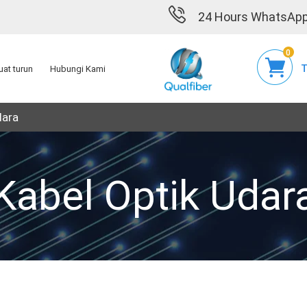
24 Hours WhatsApp
0
T
at turun
Hubungi Kami
dara
Kabel Optik Udar