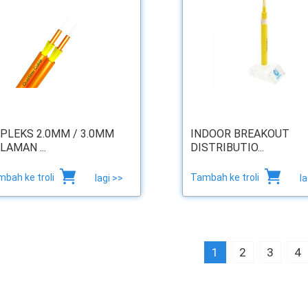
PLEKS 2.0MM / 3.0MM
INDOOR BREAKOUT
LAMAN ...
DISTRIBUTIO...
bah ke troli
Tambah ke troli
lagi >>
la
1
2
3
4