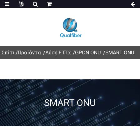
Σπίτι
Προϊόντα
Λύση FTTx
GPON ONU
SMART ONU
SMART ONU