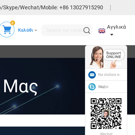
/Skype/Wechat/Mobile: +86 13027915290
0
Αγγλικά
Καλάθι
Να στείλετε e-
 Μας
mail
Skype
Wechat