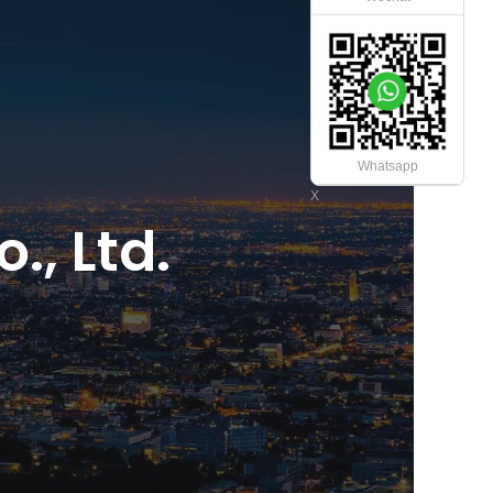
Whatsapp
Χ
., Ltd.