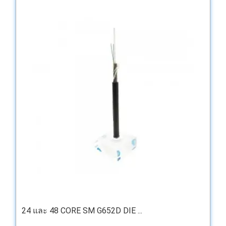
24 และ 48 CORE SM G652D DIE ...