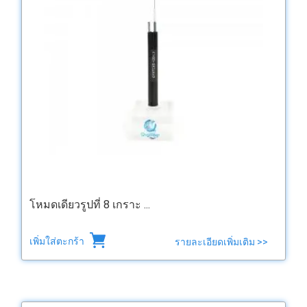
โหมดเดียวรูปที่ 8 เกราะ ...
เพิ่มใส่ตะกร้า
รายละเอียดเพิ่มเติม >>