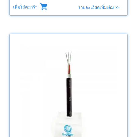
เพิ่มใส่ตะกร้า
รายละเอียดเพิ่มเติม >>