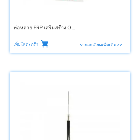
ท่อหลาย FRP เสริมสร้าง O ...
เพิ่มใส่ตะกร้า
รายละเอียดเพิ่มเติม >>