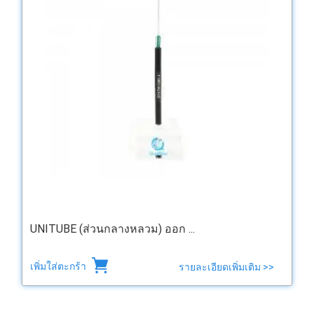
UNITUBE (ส่วนกลางหลวม) ออก ...
เพิ่มใส่ตะกร้า
รายละเอียดเพิ่มเติม >>