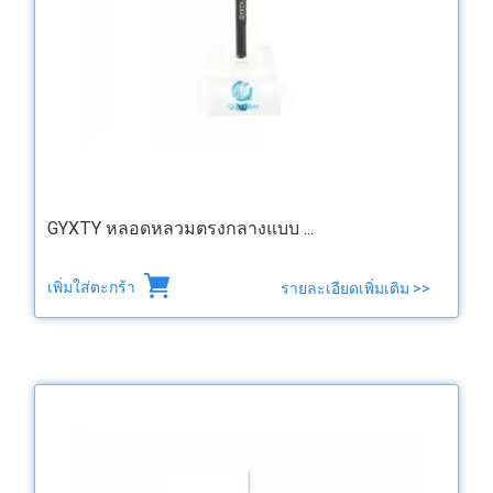
GYXTY หลอดหลวมตรงกลางแบบ ...
เพิ่มใส่ตะกร้า
รายละเอียดเพิ่มเติม >>