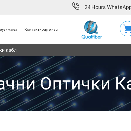
24 Hours WhatsApp
еузимања
Контактирајте нас
ки кабл
ачни Оптички К