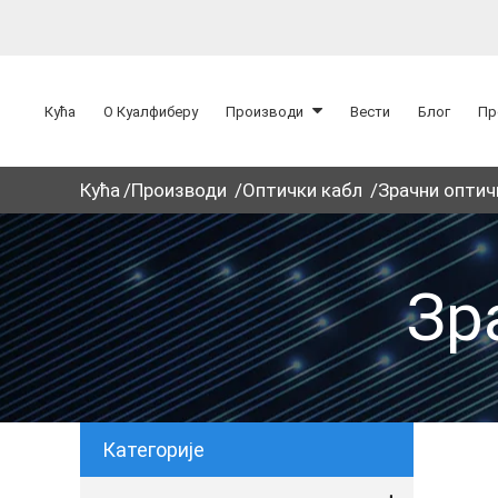
Кућа
О Куалфиберу
Производи
Вести
Блог
Пр
Кућа
Производи
Оптички кабл
Зрачни оптич
Зр
Категорије