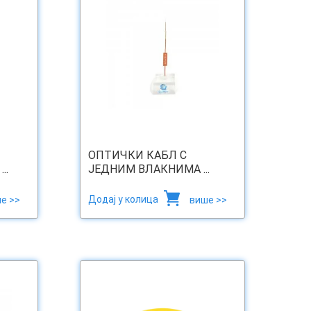
ОПТИЧКИ КАБЛ С
..
ЈЕДНИМ ВЛАКНИМА ...
Додај у колица
е >>
више >>