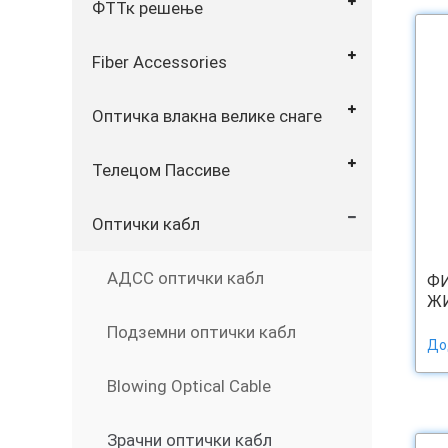
ФТТк решење
Fiber Accessories
Оптичка влакна велике снаге
Телецом Пассиве
Оптички кабл
АДСС оптички кабл
Ф
ЖИ
Подземни оптички кабл
До
Blowing Optical Cable
Зрачни оптички кабл