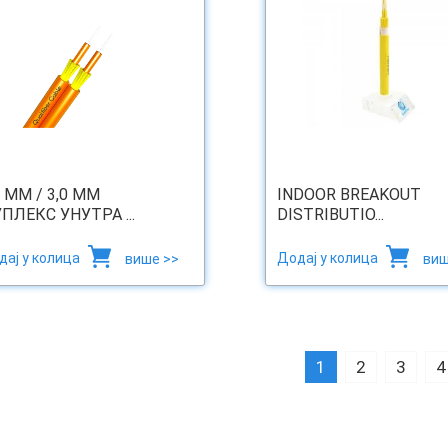
0 ММ / 3,0 ММ
INDOOR BREAKOUT
ПЛЕКС УНУТРА ...
DISTRIBUTIO...
дај у колица
Додај у колица
више >>
виш
1
2
3
4