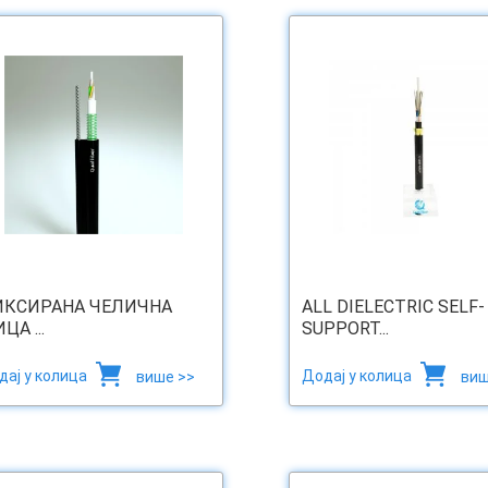
ИКСИРАНА ЧЕЛИЧНА
ALL DIELECTRIC SELF-
ЦА ...
SUPPORT...
дај у колица
Додај у колица
више >>
виш