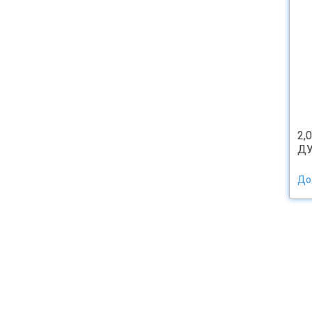
2,
ДУ
До