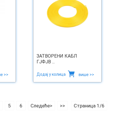
ЗАТВОРЕНИ КАБЛ
ГЈФЈВ ...
Додај у колица
е >>
више >>
5
6
Следеће>
>>
Страница 1/6