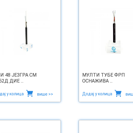
 И 48 ЈЕЗГРА СМ
МУЛТИ ТУБЕ ФРП
52Д ДИЕ ...
ОСНАЖИВА ...
дај у колица
Додај у колица
више >>
виш