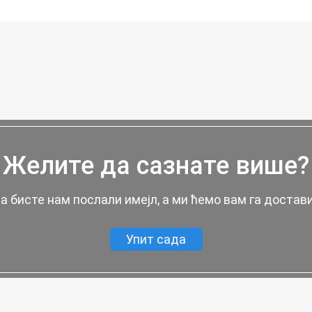
Желите да сазнате више?
 бисте нам послали имејл, а ми ћемо вам га достави
Упит сада