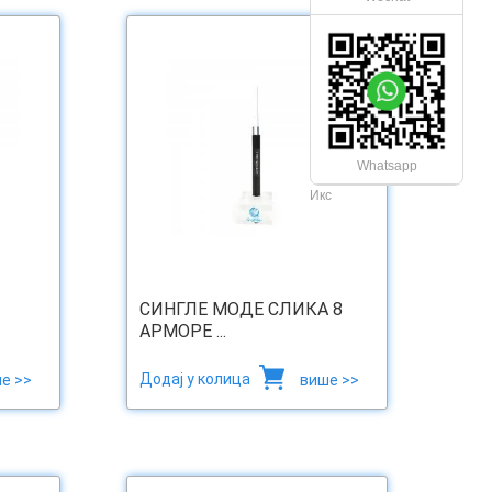
Whatsapp
Икс
СИНГЛЕ МОДЕ СЛИКА 8
АРМОРЕ ...
Додај у колица
е >>
више >>