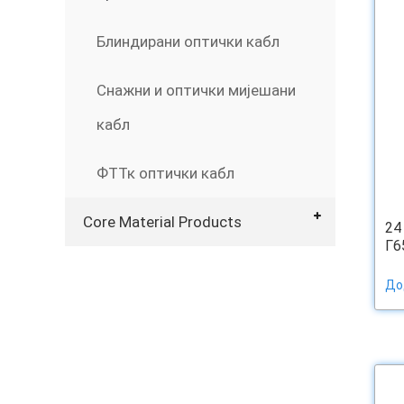
Блиндирани оптички кабл
Снажни и оптички мијешани
кабл
ФТТк оптички кабл
Core Material Products
24
Г6
До