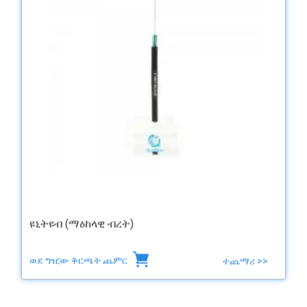
ዩኒትዩብ (ማዕከላዊ ብረት)
ወደ ግዢው ቅርጫት ጨምር
ተጨማሪ >>