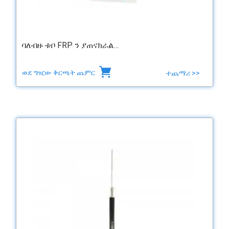
ባለብዙ ቱቦ FRP ን ያጠናክራል…
ወደ ግዢው ቅርጫት ጨምር
ተጨማሪ >>