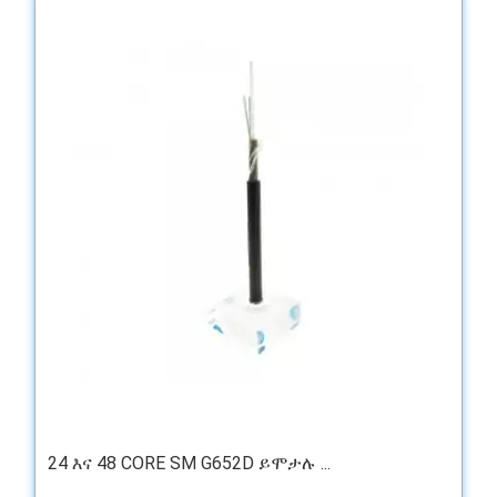
24 እና 48 CORE SM G652D ይሞታሉ ...