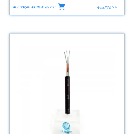
ወደ ግዢው ቅርጫት ጨምር
ተጨማሪ >>