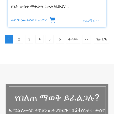
የቤት ውስጥ ማቋረጫ ገመድ GJFJV ...
ወደ ግዢው ቅርጫት ጨምር
ተጨማሪ >>
1
2
3
4
5
6
ቀጣይ>
>>
ገጽ 1/6
የበለጠ ማወቅ ይፈልጋሉ?
ኢሜል ለመላክ ቀጥልን ጠቅ ያድርጉ ፣ በ 24 ሰዓታት ውስጥ