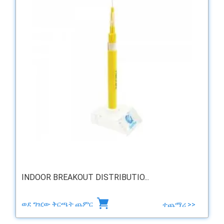
INDOOR BREAKOUT DISTRIBUTIO...
ወደ ግዢው ቅርጫት ጨምር
ተጨማሪ >>