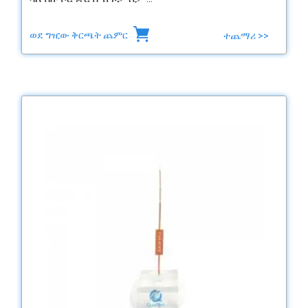
ወደ ግዢው ቅርጫት ጨምር
ተጨማሪ >>