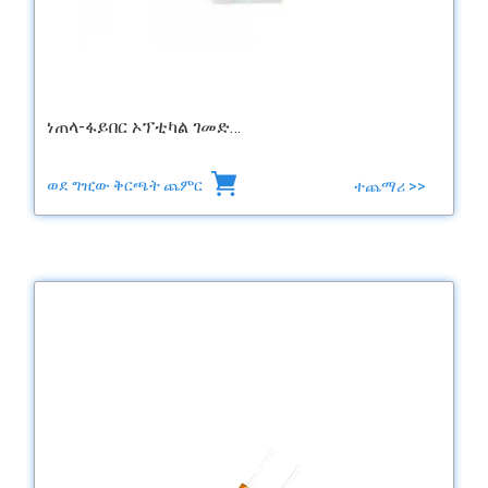
ነጠላ-ፋይበር ኦፕቲካል ገመድ…
ወደ ግዢው ቅርጫት ጨምር
ተጨማሪ >>