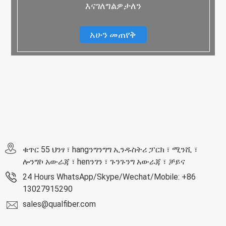
እናገለግልዎታለን
አሁን መጠየቅ
ቁጥር 55 ህንፃ ፣ hangንግንግግ ኢንዱስትሪ ፓርክ ፣ ሚንሺ ፣
ሎንግኮ አውራጃ ፣ henንገን ፣ ጉንጉንግ አውራጃ ፣ ቻይና
24 Hours WhatsApp/Skype/Wechat/Mobile: +86
13027915290
sales@qualfiber.com