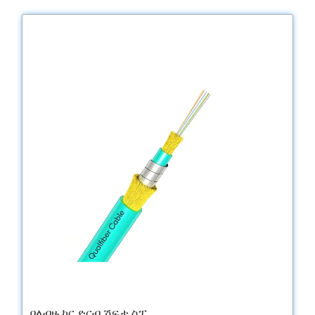
ባለብዙ ኮር ድርብ ሽፍታ ስፓ ...