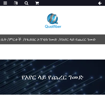
ቤት
ምርቶች
የፋይበር ኦፕቲክ ገመድ
የአየር ላይ የጨረር ገመድ
የአየር ላይ የጨረር ገመድ