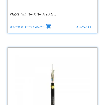
የአረብ ብረት ገመድ ገመድ ስእል ...
ወደ ግዢው ቅርጫት ጨምር
ተጨማሪ >>