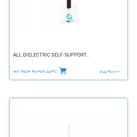
ALL DIELECTRIC SELF-SUPPORT...
ወደ ግዢው ቅርጫት ጨምር
ተጨማሪ >>