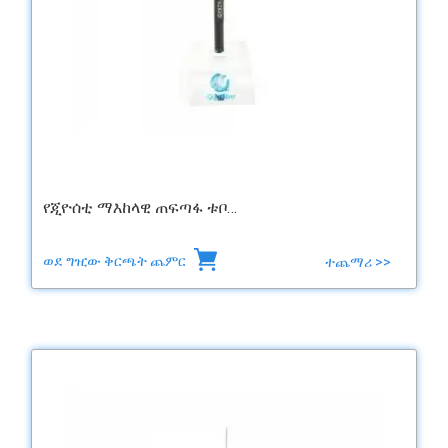
የጂዮሰቲ ማእከላዊ ጠፍጣፋ ቱቦ…
ወደ ግዢው ቅርጫት ጨምር
ተጨማሪ >>