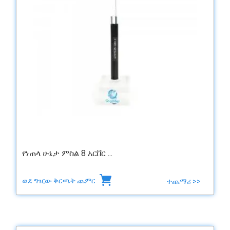
የነጠላ ሁኔታ ምስል 8 አርቨር ...
ወደ ግዢው ቅርጫት ጨምር
ተጨማሪ >>