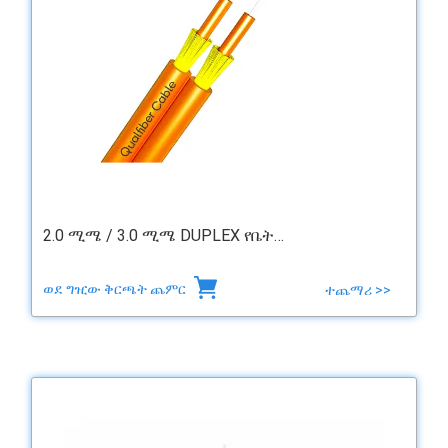
2.0 ሚሜ / 3.0 ሚሜ DUPLEX የቤት…
ወደ ግዢው ቅርጫት ጨምር
ተጨማሪ >>