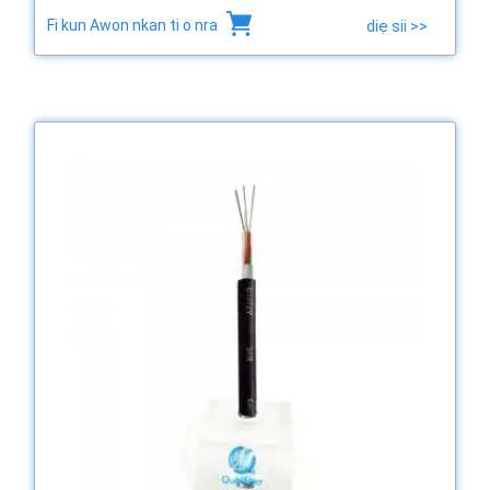
Fi kun Awon nkan ti o nra
diẹ sii >>