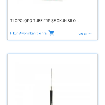
TI ỌPỌLỌPỌ TUBE FRP ṢE OKUN SII O ...
Fi kun Awon nkan ti o nra
diẹ sii >>