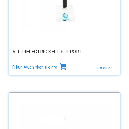
ALL DIELECTRIC SELF-SUPPORT...
Fi kun Awon nkan ti o nra
diẹ sii >>