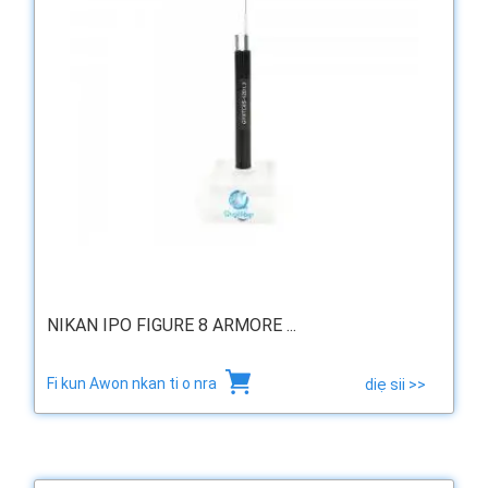
NIKAN IPO FIGURE 8 ARMORE ...
Fi kun Awon nkan ti o nra
diẹ sii >>