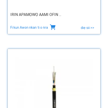
IRIN APAMỌWỌ AAMI OFIN ...
Fi kun Awon nkan ti o nra
diẹ sii >>