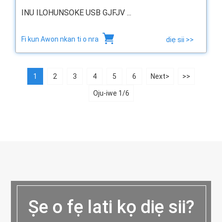
INU ILOHUNSOKE USB GJFJV ...
Fi kun Awon nkan ti o nra
diẹ sii >>
1
2
3
4
5
6
Next>
>>
Oju-iwe 1/6
Ṣe o fẹ lati kọ diẹ sii?