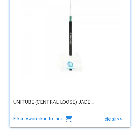
UNITUBE (CENTRAL LOOSE) JADE ...
Fi kun Awon nkan ti o nra
diẹ sii >>