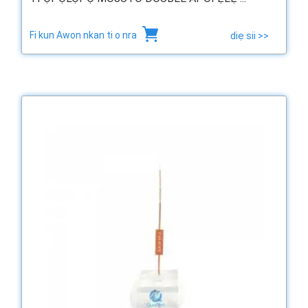
Fi kun Awon nkan ti o nra
diẹ sii >>