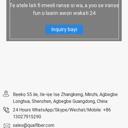
Tẹ atẹle lati fi imeeli ranṣẹ si wa, a yoo ṣe iranṣẹ
fun ọ laarin awọn wakati 24
Inquiry bayi
Bẹẹkọ 55 ile, Ile-iṣẹ Iṣẹ Zhangkeng, Minzhi, Agbegbe
Longhua, Shenzhen, Agbegbe Guangdong, China
24 Hours WhatsApp/Skype/Wechat/Mobile: +86
13027915290
sales@qualfiber.com