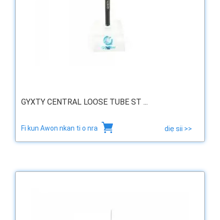
GYXTY CENTRAL LOOSE TUBE ST ...
Fi kun Awon nkan ti o nra
diẹ sii >>