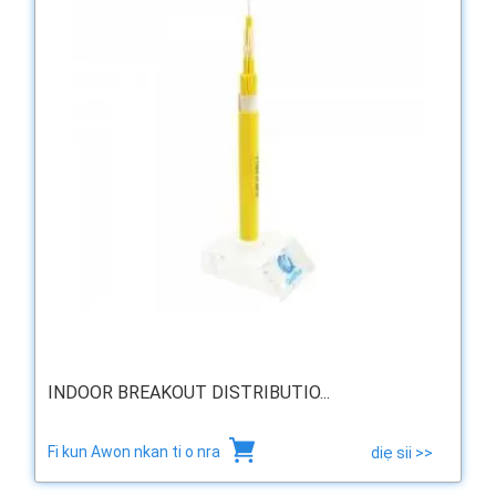
INDOOR BREAKOUT DISTRIBUTIO...
Fi kun Awon nkan ti o nra
diẹ sii >>