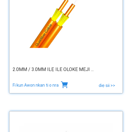
2.0MM / 3.0MM ILẸ ILE OLOKE MEJI ...
Fi kun Awon nkan ti o nra
diẹ sii >>