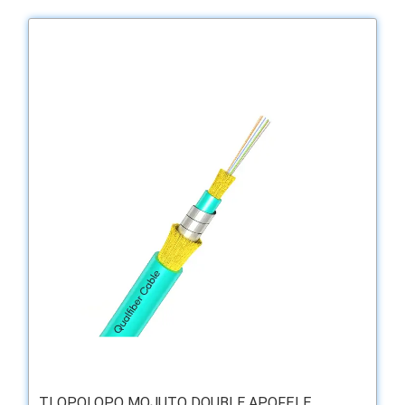
TI ỌPỌLỌPỌ MOJUTO DOUBLE APOFẸLẸ ...