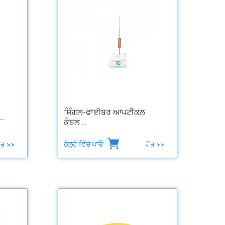
ਸਿੰਗਲ-ਫਾਈਬਰ ਆਪਟੀਕਲ
..
ਕੇਬਲ ...
ਠੇਲ੍ਹੇ ਵਿੱਚ ਪਾਓ
ੋਰ >>
ਹੋਰ >>