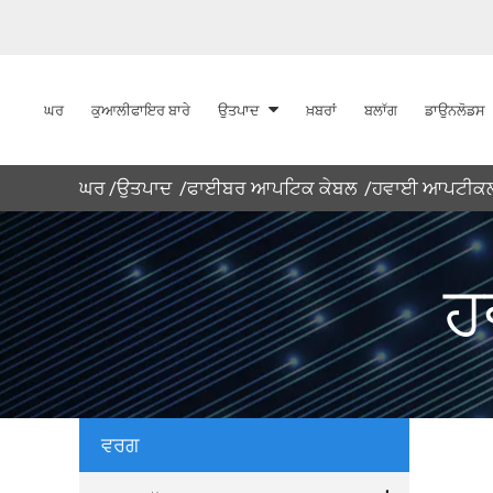
ਘਰ
ਕੁਆਲੀਫਾਇਰ ਬਾਰੇ
ਉਤਪਾਦ
ਖ਼ਬਰਾਂ
ਬਲਾੱਗ
ਡਾਉਨਲੋਡਸ
ਘਰ
ਉਤਪਾਦ
ਫਾਈਬਰ ਆਪਟਿਕ ਕੇਬਲ
ਹਵਾਈ ਆਪਟੀਕਲ
ਹ
ਵਰਗ