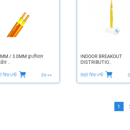
0MM / 3.0MM ਡੁਪਲੈਕਸ
INDOOR BREAKOUT
ੋਰ ...
DISTRIBUTIO...
੍ਹੇ ਵਿੱਚ ਪਾਓ
ਠੇਲ੍ਹੇ ਵਿੱਚ ਪਾਓ
ਹੋਰ >>
ਹ
1