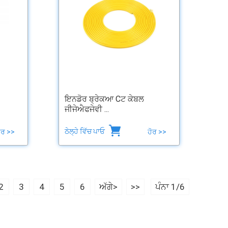
ਇਨਡੋਰ ਬ੍ਰੇਕਆ Cਟ ਕੇਬਲ
ਜੀਜੇਐਫਜੇਵੀ ...
ਠੇਲ੍ਹੇ ਵਿੱਚ ਪਾਓ
ੋਰ >>
ਹੋਰ >>
2
3
4
5
6
ਅੱਗੇ>
>>
ਪੰਨਾ 1/6