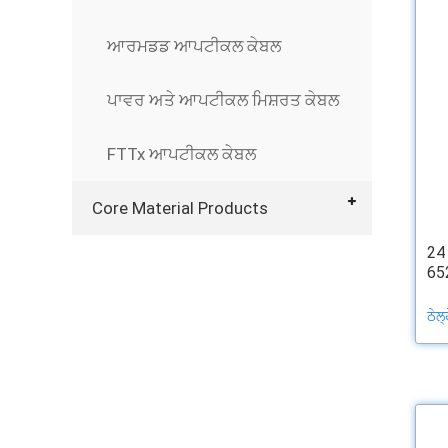
ਆਰਮਡਡ ਆਪਟੀਕਲ ਕੇਬਲ
ਪਾਵਰ ਅਤੇ ਆਪਟੀਕਲ ਮਿਸ਼ਰਤ ਕੇਬਲ
FTTx ਆਪਟੀਕਲ ਕੇਬਲ
Core Material Products
24
652
ਠੇਲ