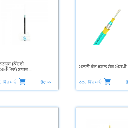
ਿਟਯੂਬ (ਕੇਂਦਰੀ
ਮਲਟੀ ਕੋਰ ਡਬਲ ਸ਼ੇਥ ਐਸਪੀ .
SEਿੱਲਾ) ਬਾਹਰ ...
੍ਹੇ ਵਿੱਚ ਪਾਓ
ਠੇਲ੍ਹੇ ਵਿੱਚ ਪਾਓ
ਹੋਰ >>
ਹ