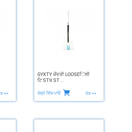
GYXTY ਕੇਂਦਰੀ LOOSEਿੱਲੀ
ਟਿ STਬ ST ...
ਠੇਲ੍ਹੇ ਵਿੱਚ ਪਾਓ
ੋਰ >>
ਹੋਰ >>