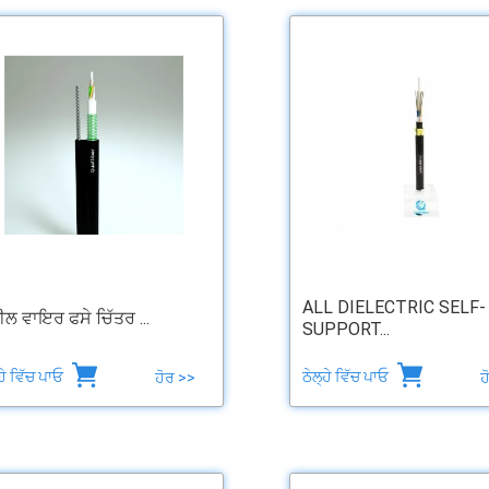
ALL DIELECTRIC SELF-
ਲ ਵਾਇਰ ਫਸੇ ਚਿੱਤਰ ...
SUPPORT...
੍ਹੇ ਵਿੱਚ ਪਾਓ
ਠੇਲ੍ਹੇ ਵਿੱਚ ਪਾਓ
ਹੋਰ >>
ਹ