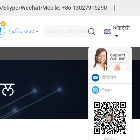
/Skype/Wechat/Mobile: +86 13027915290
0
ਅੰਗਰੇਜ਼ੀ
ਪੁੱਛਗਿੱਛ ਕਾਰਟ
ਈਮੇਲ ਭੇਜੋ
ਬਲ
Skype
Wechat