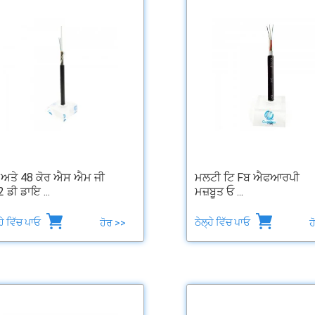
 ਅਤੇ 48 ਕੋਰ ਐਸ ਐਮ ਜੀ
ਮਲਟੀ ਟਿ Fਬ ਐਫਆਰਪੀ
 ਡੀ ਡਾਇ ...
ਮਜ਼ਬੂਤ ​​ਓ ...
੍ਹੇ ਵਿੱਚ ਪਾਓ
ਠੇਲ੍ਹੇ ਵਿੱਚ ਪਾਓ
ਹੋਰ >>
ਹ