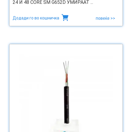
24 И 48 CORE SM G652D УМИРААТ ...
Додади го во кошничка
повеќе >>