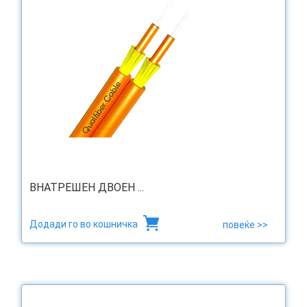
ВНАТРЕШЕН ДВОЕН ...
Додади го во кошничка
повеќе >>