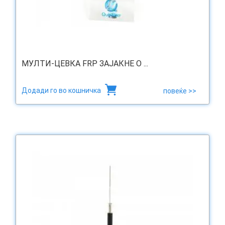
МУЛТИ-ЦЕВКА FRP ЗАЈАКНЕ O ...
Додади го во кошничка
повеќе >>