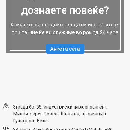
дознаете повеќе?
Кликнете на следниот за да ни испратите е-
пошта, ние ќе ви служиме во рок од 24 часа
Анкета сега
Зграда бр. 55, индустриски парк engангенг,
Минџи, округ Лонгуа, Шенжен, провинција
Гуангдонг, Кина
24 Hours WhatsApp/Skype/Wechat/Mobile: +86