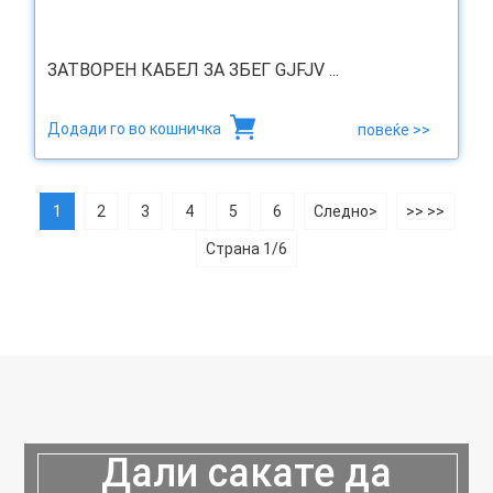
ЗАТВОРЕН КАБЕЛ ЗА ЗБЕГ GJFJV ...
Додади го во кошничка
повеќе >>
1
2
3
4
5
6
Следно>
>> >>
Страна 1/6
Дали сакате да