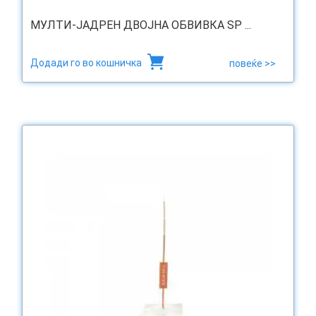
МУЛТИ-ЈАДРЕН ДВОЈНА ОБВИВКА SP ...
Додади го во кошничка
повеќе >>