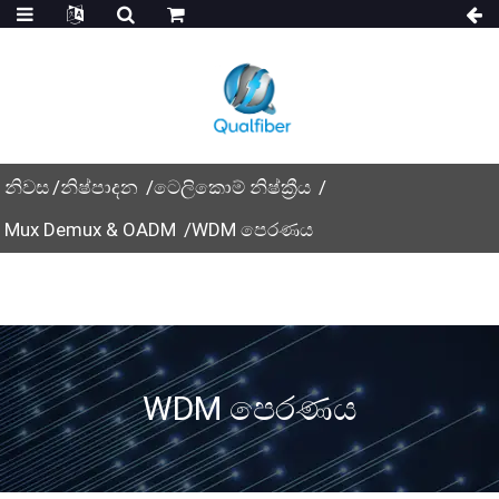
නිවස
නිෂ්පාදන
ටෙලිකොම් නිෂ්ක්‍රීය
Mux Demux & OADM
WDM පෙරණය
WDM පෙරණය