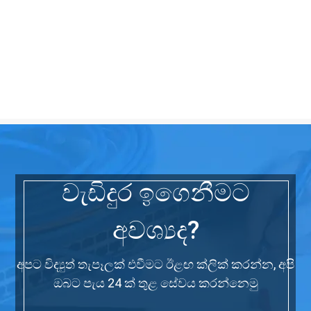
වැඩිදුර ඉගෙනීමට
අවශ්‍යද?
අපට විද්‍යුත් තැපෑලක් එවීමට ඊළඟ ක්ලික් කරන්න, අපි
ඔබට පැය 24 ක් තුළ සේවය කරන්නෙමු