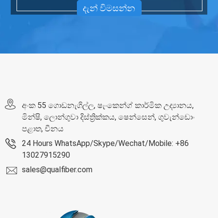
දැන් විමසන්න
අංක 55 ගොඩනැගිල්ල, ෂැංකෙන්ග් කාර්මික උද්‍යානය,
මින්ෂි, ලොන්ගුවා දිස්ත්‍රික්කය, ෂෙන්සෙන්, ගුවැන්ඩොං
පළාත, චීනය
24 Hours WhatsApp/Skype/Wechat/Mobile: +86
13027915290
sales@qualfiber.com