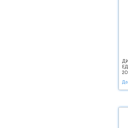
Д
ЕД
2CO
До