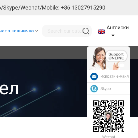
/Skype/Wechat/Mobile: +86 13027915290
Англиски
ната кошничка
Испрати е-маил
ел
Skype
Wechat