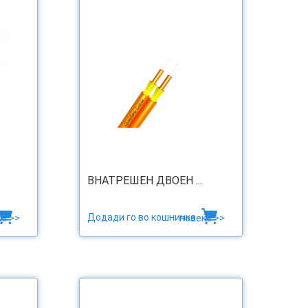
ВНАТРЕШЕН ДВОЕН ...
Додади го во кошничка
е >>
повеќе >>