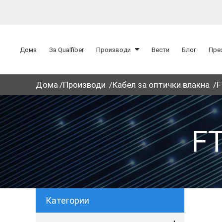
Дома
За Qualfiber
Производи
Вести
Блог
Пре
Дома
Производи
Кабел за оптички влакна
F
F
Категории