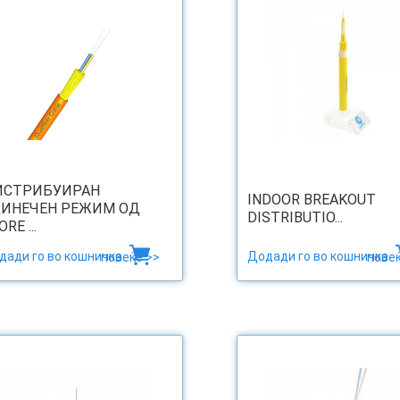
ИСТРИБУИРАН
INDOOR BREAKOUT
ИНЕЧЕН РЕЖИМ ОД
DISTRIBUTIO...
RE ...
дади го во кошничка
Додади го во кошничка
повеќе >>
повеќ