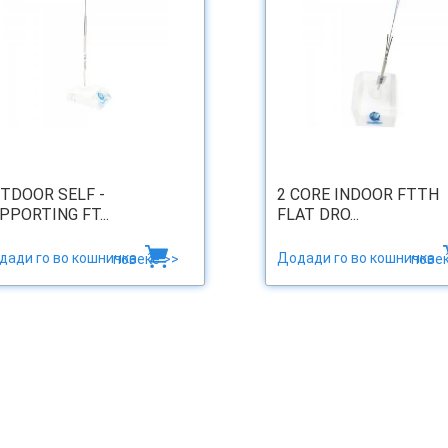
TDOOR SELF -
2 CORE INDOOR FTTH
PPORTING FT...
FLAT DRO...
дади го во кошничка
Додади го во кошничка
повеќе >>
повеќ