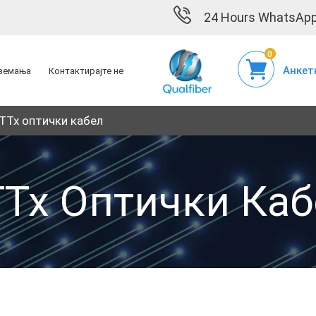
24 Hours WhatsApp
0
Анкет
земања
Контактирајте не
TTx оптички кабел
TTx Оптички Каб