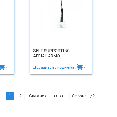
SELF SUPPORTING
AERIAL ARMO...
Додади го во кошничка
е >>
повеќе >>
1
2
Следно>
>> >>
Страна 1/2