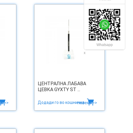
Whatsapp
x
ЦЕНТРАЛНА ЛАБАВА
ЦЕВКА GYXTY ST ...
Додади го во кошничка
е >>
повеќе >>