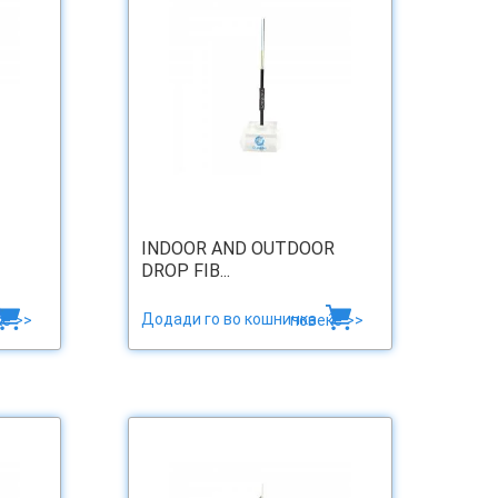
INDOOR AND OUTDOOR
DROP FIB...
Додади го во кошничка
е >>
повеќе >>