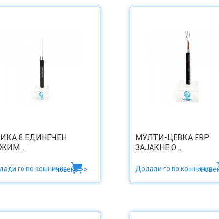
ИКА 8 ЕДИНЕЧЕН
МУЛТИ-ЦЕВКА FRP
ЖИМ ...
ЗАЈАКНЕ O ...
дади го во кошничка
Додади го во кошничка
повеќе >>
повеќ