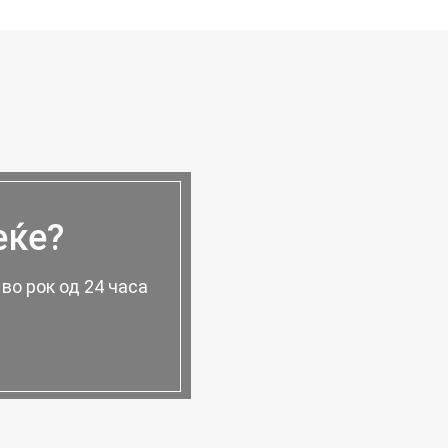
еќе?
во рок од 24 часа