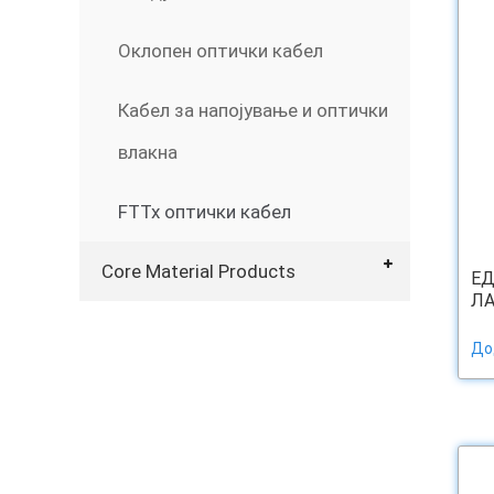
Оклопен оптички кабел
Кабел за напојување и оптички
влакна
FTTx оптички кабел
Core Material Products
ЕД
ЛА
До