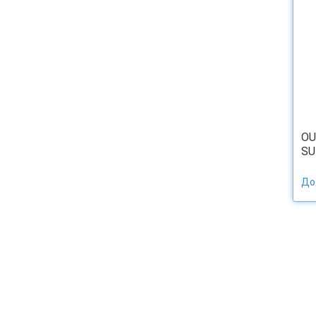
OU
SU
До