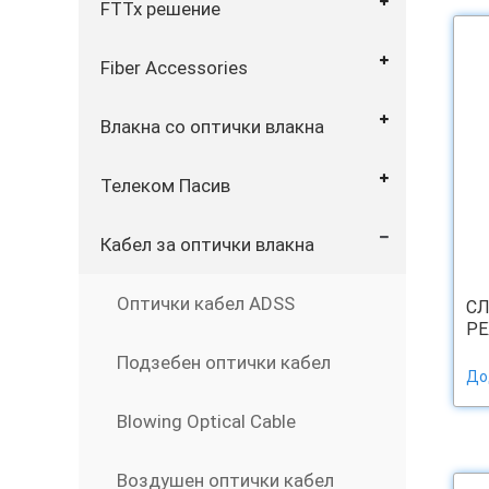
FTTx решение
Fiber Accessories
Влакна со оптички влакна
Телеком Пасив
Кабел за оптички влакна
Оптички кабел ADSS
СЛ
РЕ
Подзебен оптички кабел
До
Blowing Optical Cable
Воздушен оптички кабел