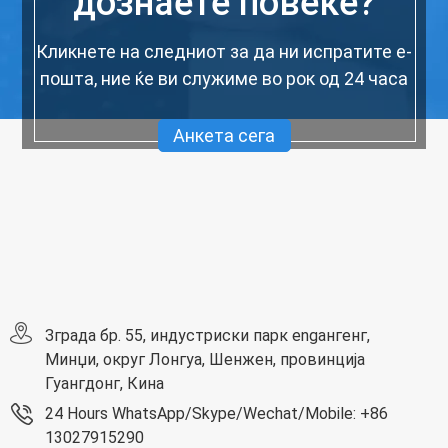
дознаете повеќе?
Кликнете на следниот за да ни испратите е-
пошта, ние ќе ви служиме во рок од 24 часа
Анкета сега
Зграда бр. 55, индустриски парк engангенг,
Минџи, округ Лонгуа, Шенжен, провинција
Гуангдонг, Кина
24 Hours WhatsApp/Skype/Wechat/Mobile: +86
13027915290