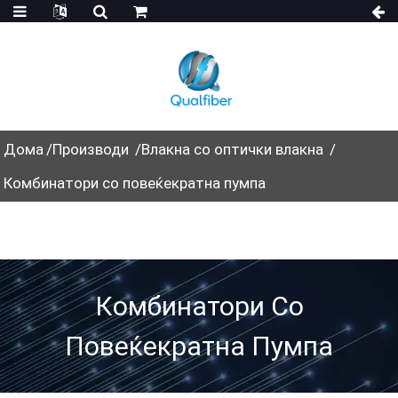
Дома
Производи
Влакна со оптички влакна
Комбинатори со повеќекратна пумпа
Комбинатори Со
Повеќекратна Пумпа