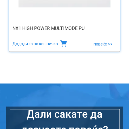
NX1 HIGH POWER MULTIMODE PU...
Додади го во кошничка
повеќе >>
Дали сакате да