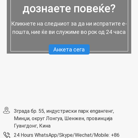
дознаете повеќе?
Кликнете на следниот за да ни испратите е-
пошта, ние ќе ви служиме во рок од 24 часа
Анкета сега
Зграда бр. 55, индустриски парк engангенг,
Минџи, округ Лонгуа, Шенжен, провинција
Гуангдонг, Кина
24 Hours WhatsApp/Skype/Wechat/Mobile: +86