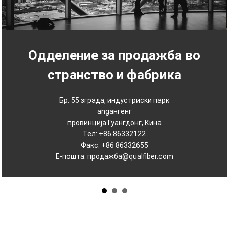
Одделение за продажба во
странство и фабрика
Бр. 55 зграда, индустриски парк
angангенг
провинција Гуангдонг, Кина
Тел: +86 86332122
Факс: +86 86332655
Е-пошта:
продажба@qualfiber.com