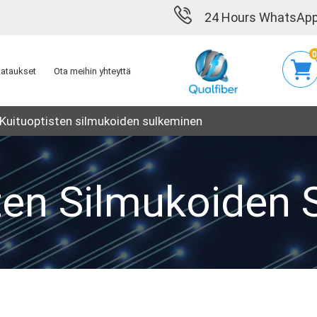
24 Hours WhatsApp
Lataukset
Ota meihin yhteyttä
Kuituoptisten silmukoiden sulkeminen
ten Silmukoiden