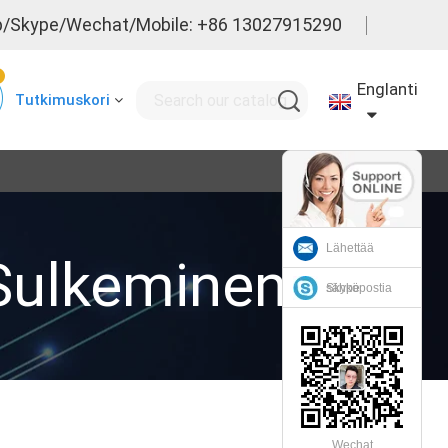
/Skype/Wechat/Mobile: +86 13027915290
0
Englanti
Tutkimuskori
Lähettää
 Sulkeminen
sähköpostia
Skype
Wechat