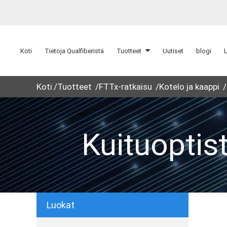
Koti
Tietoja Qualfiberistä
Tuotteet
Uutiset
blogi
Koti
Tuotteet
FTTx-ratkaisu
Kotelo ja kaappi
Kuituoptis
Luokat