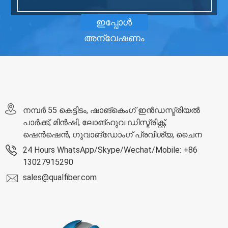
ഇപ്പോൾ
അന്വേഷണം
നമ്പർ 55 കെട്ടിടം, ഷാങ്‌കെംഗ് ഇൻഡസ്ട്രിയൽ
പാർക്ക്, മിൻ‌ഷി, ലോങ്‌ഹുവ ഡിസ്ട്രിക്റ്റ്,
ഷെൻ‌ഷെൻ, ഗുവാങ്‌ഡോംഗ് പ്രവിശ്യ, ചൈന
24 Hours WhatsApp/Skype/Wechat/Mobile: +86
13027915290
sales@qualfiber.com