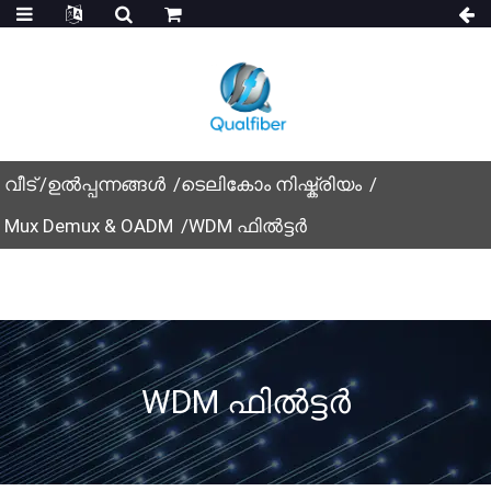
വീട്
ഉൽപ്പന്നങ്ങൾ
ടെലികോം നിഷ്ക്രിയം
Mux Demux & OADM
WDM ഫിൽട്ടർ
WDM ഫിൽട്ടർ