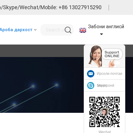
/Skype/Wechat/Mobile: +86 13027915290
Забони англисӣ
Ароба дархост
Ирсоли почтаи
электронӣ
Skype
Wechat