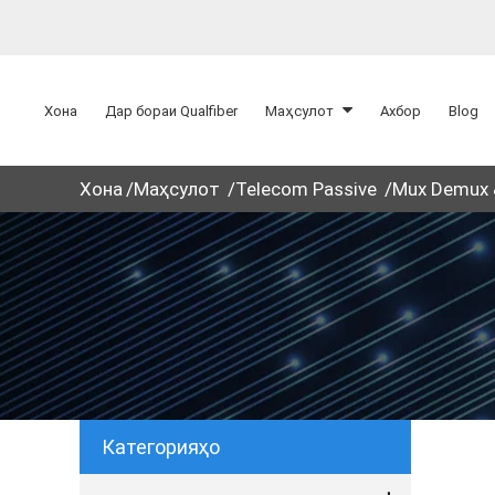
Хона
Дар бораи Qualfiber
Маҳсулот
Ахбор
Blog
Хона
Маҳсулот
Telecom Passive
Mux Demux
Категорияҳо