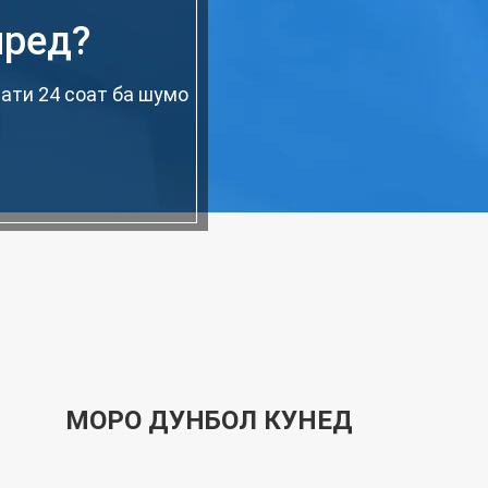
иред?
ати 24 соат ба шумо
МОРО ДУНБОЛ КУНЕД