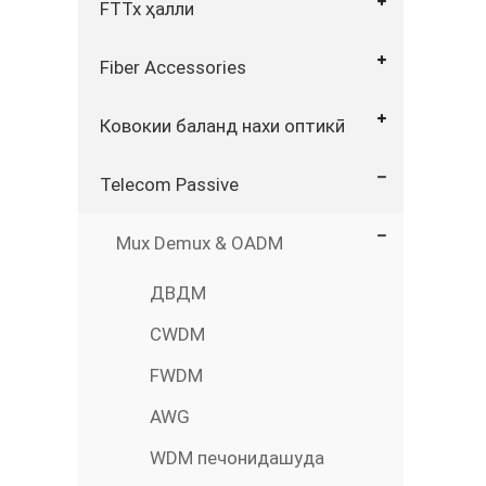
FTTx ҳалли
Fiber Accessories
Ковокии баланд нахи оптикӣ
Telecom Passive
Mux Demux & OADM
ДВДМ
CWDM
FWDM
AWG
WDM печонидашуда