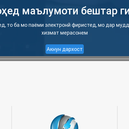
ҳед маълумоти бештар г
ед, то ба мо паёми электронӣ фиристед, мо дар мудд
хизмат мерасонем
Акнун дархост