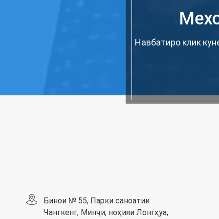
Мехо
Навбатиро клик кун
Бинои № 55, Парки саноатии
Чангкенг, Минҷи, ноҳияи Лонгҳуа,