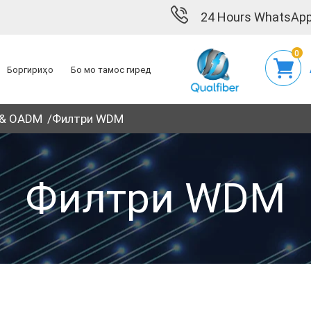
24 Hours WhatsApp
0
Боргириҳо
Бо мо тамос гиред
 & OADM
Филтри WDM
Филтри WDM