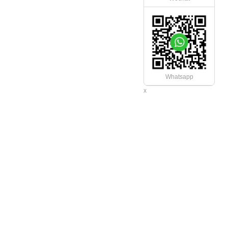
Whatsapp
х