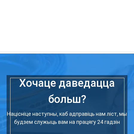
Хочаце даведацца
больш?
Націсніце наступны, каб адправіць нам ліст, мы
будзем служыць вам на працягу 24 гадзін