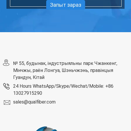
Запыт зараз
№ 55, будынак, індустрыяльны парк Чжанкенг,
Мінчжы, раён Лонгуа, Шэньчжэнь, правінцыя
Гуандун, Кітай
24 Hours WhatsApp/Skype/Wechat/Mobile: +86
13027915290
sales@qualfiber.com