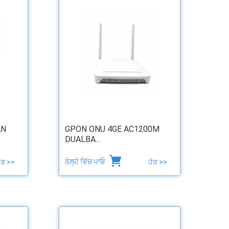
AN
GPON ONU 4GE AC1200M
DUALBA...
ਠੇਲ੍ਹੇ ਵਿੱਚ ਪਾਓ
ੋਰ >>
ਹੋਰ >>