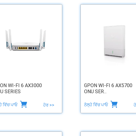
ON WI-FI 6 AX3000
GPON WI-FI 6 AX5700
U SERIES
ONU SER...
੍ਹੇ ਵਿੱਚ ਪਾਓ
ਠੇਲ੍ਹੇ ਵਿੱਚ ਪਾਓ
ਹੋਰ >>
ਹ