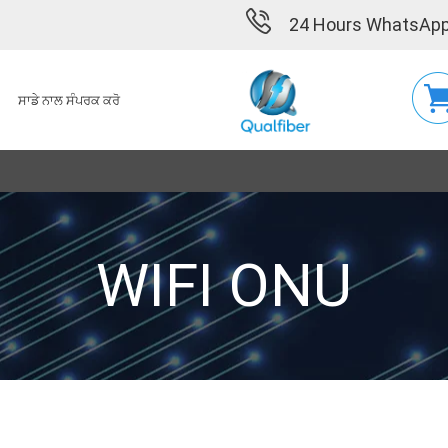
24 Hours WhatsApp
ਸਾਡੇ ਨਾਲ ਸੰਪਰਕ ਕਰੋ
WIFI ONU