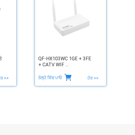
ੇ
QF-HX103WC 1GE + 3FE
+ CATV WIF ...
ਠੇਲ੍ਹੇ ਵਿੱਚ ਪਾਓ
ੋਰ >>
ਹੋਰ >>