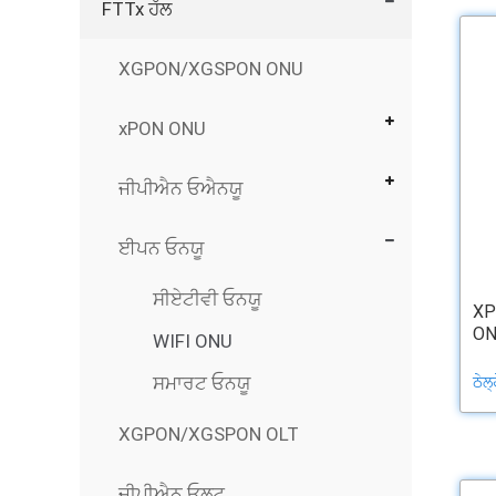
FTTx ਹੱਲ
XGPON/XGSPON ONU
xPON ONU
ਜੀਪੀਐਨ ਓਐਨਯੂ
ਈਪਨ ਓਨਯੂ
ਸੀਏਟੀਵੀ ਓਨਯੂ
XP
ON
WIFI ONU
ਸਮਾਰਟ ਓਨਯੂ
ਠੇਲ
XGPON/XGSPON OLT
ਜੀਪੀਐਨ ਓਲਟ