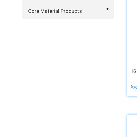
Core Material Products
1G
ਠੇਲ