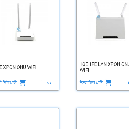
1GE 1FE LAN XPON ON
E XPON ONU WIFI
WIFI
੍ਹੇ ਵਿੱਚ ਪਾਓ
ਠੇਲ੍ਹੇ ਵਿੱਚ ਪਾਓ
ਹੋਰ >>
ਹ