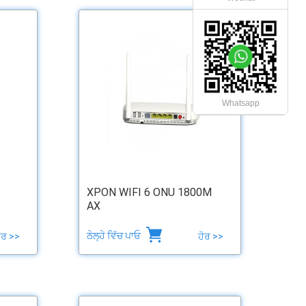
Whatsapp
x
XPON WIFI 6 ONU 1800M
AX
ਠੇਲ੍ਹੇ ਵਿੱਚ ਪਾਓ
ੋਰ >>
ਹੋਰ >>