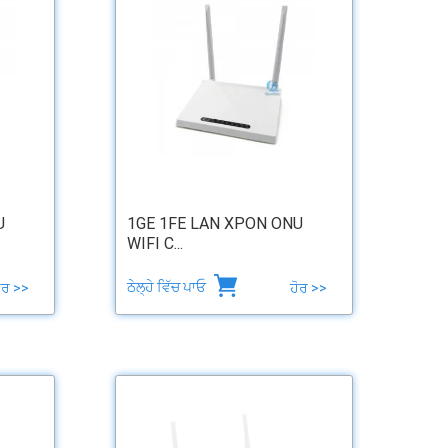
U
1GE 1FE LAN XPON ONU
WIFI C...
ਠੇਲ੍ਹੇ ਵਿੱਚ ਪਾਓ
ੋਰ >>
ਹੋਰ >>