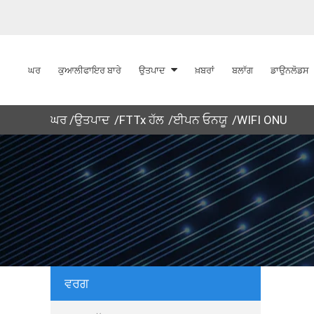
ਘਰ
ਕੁਆਲੀਫਾਇਰ ਬਾਰੇ
ਉਤਪਾਦ
ਖ਼ਬਰਾਂ
ਬਲਾੱਗ
ਡਾਉਨਲੋਡਸ
ਘਰ
ਉਤਪਾਦ
FTTx ਹੱਲ
ਈਪਨ ਓਨਯੂ
WIFI ONU
ਵਰਗ