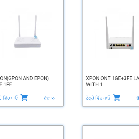
ON(GPON AND EPON)
XPON ONT 1GE+3FE L
 1FE...
WITH 1...
੍ਹੇ ਵਿੱਚ ਪਾਓ
ਠੇਲ੍ਹੇ ਵਿੱਚ ਪਾਓ
ਹੋਰ >>
ਹ