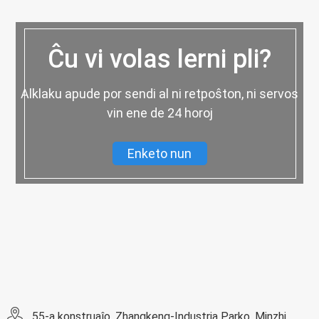
Ĉu vi volas lerni pli?
Alklaku apude por sendi al ni retpoŝton, ni servos
vin ene de 24 horoj
Enketo nun
55-a konstruaĵo, Zhangkeng-Industria Parko, Minzhi,