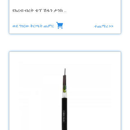
የአረብ ብረት ቴፕ ሽፋን ታንክ ...
ወደ ግዢው ቅርጫት ጨምር
ተጨማሪ >>