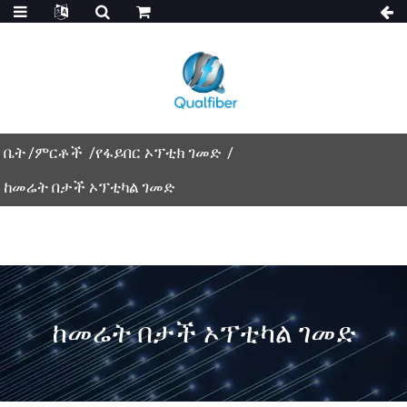
ቤት
ምርቶች
የፋይበር ኦፕቲክ ገመድ
ከመሬት በታች ኦፕቲካል ገመድ
ከመሬት በታች ኦፕቲካል ገመድ