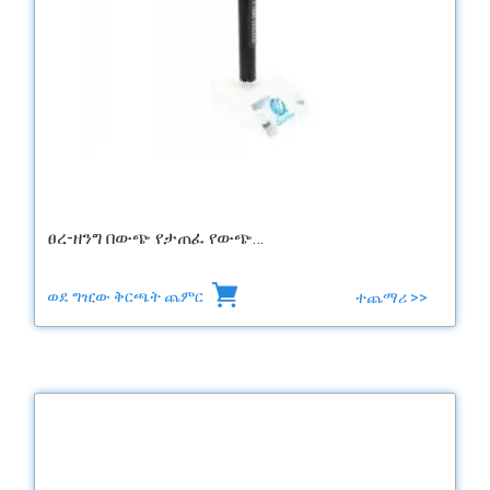
ፀረ-ዘንግ በውጭ የታጠፈ የውጭ…
ወደ ግዢው ቅርጫት ጨምር
ተጨማሪ >>