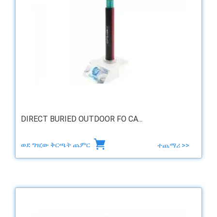
DIRECT BURIED OUTDOOR FO CA...
ወደ ግዢው ቅርጫት ጨምር
ተጨማሪ >>