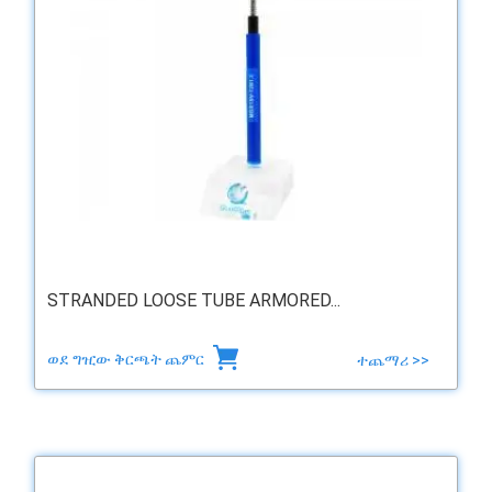
STRANDED LOOSE TUBE ARMORED...
ወደ ግዢው ቅርጫት ጨምር
ተጨማሪ >>