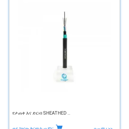
የታጠቀ እና ድርብ SHEATHED ...
ወደ ግዢው ቅርጫት ጨምር
ተጨማሪ >>