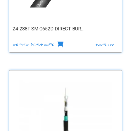
24-288F SM G652D DIRECT BUR...
ወደ ግዢው ቅርጫት ጨምር
ተጨማሪ >>