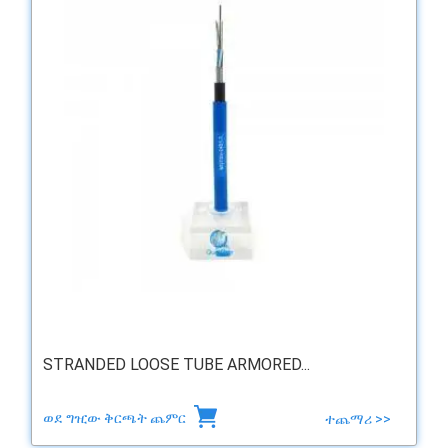
STRANDED LOOSE TUBE ARMORED...
ወደ ግዢው ቅርጫት ጨምር
ተጨማሪ >>