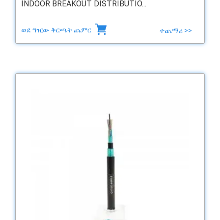
INDOOR BREAKOUT DISTRIBUTIO...
ወደ ግዢው ቅርጫት ጨምር
ተጨማሪ >>