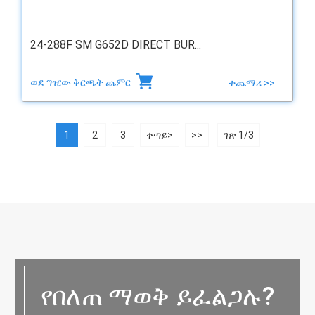
24-288F SM G652D DIRECT BUR...
ወደ ግዢው ቅርጫት ጨምር
ተጨማሪ >>
1
2
3
ቀጣይ>
>>
ገጽ 1/3
የበለጠ ማወቅ ይፈልጋሉ?