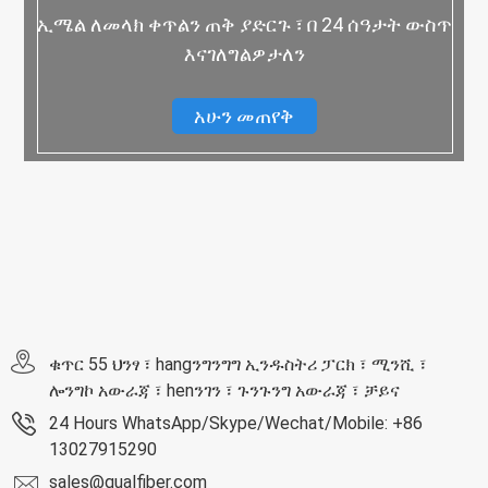
ኢሜል ለመላክ ቀጥልን ጠቅ ያድርጉ ፣ በ 24 ሰዓታት ውስጥ
እናገለግልዎታለን
አሁን መጠየቅ
ቁጥር 55 ህንፃ ፣ hangንግንግግ ኢንዱስትሪ ፓርክ ፣ ሚንሺ ፣
ሎንግኮ አውራጃ ፣ henንገን ፣ ጉንጉንግ አውራጃ ፣ ቻይና
24 Hours WhatsApp/Skype/Wechat/Mobile: +86
13027915290
sales@qualfiber.com