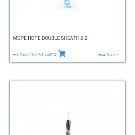
MDPE HDPE DOUBLE SHEATH 2-2...
ወደ ግዢው ቅርጫት ጨምር
ተጨማሪ >>