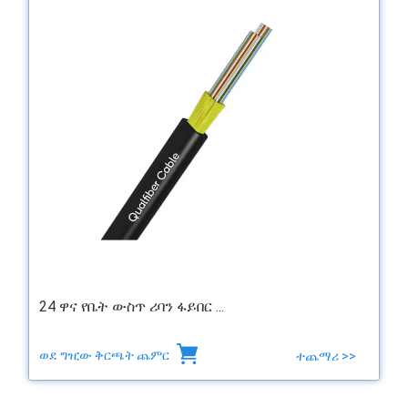
24 ዋና የቤት ውስጥ ሪባን ፋይበር ...
ወደ ግዢው ቅርጫት ጨምር
ተጨማሪ >>