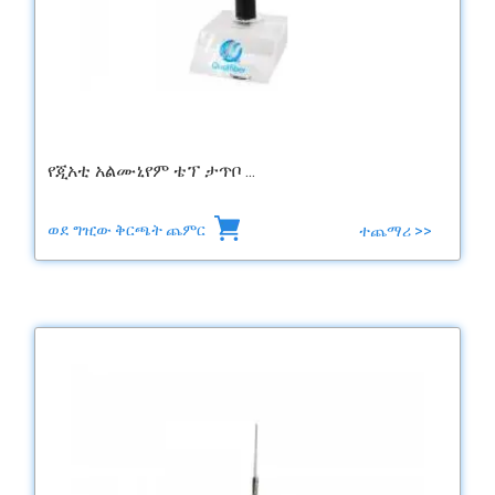
የጂአቲ አልሙኒየም ቴፕ ታጥቦ ...
ወደ ግዢው ቅርጫት ጨምር
ተጨማሪ >>