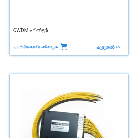
CWDM ഫിൽട്ടർ
കാർട്ടിലേക്ക് ചേർക്കുക
കൂടുതൽ >>