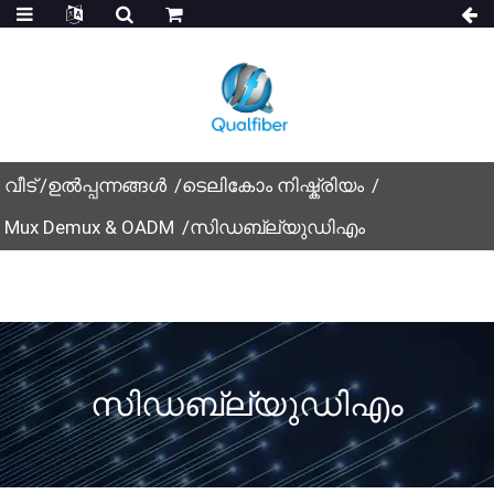
വീട്
ഉൽപ്പന്നങ്ങൾ
ടെലികോം നിഷ്ക്രിയം
Mux Demux & OADM
സിഡബ്ല്യുഡിഎം
സിഡബ്ല്യുഡിഎം