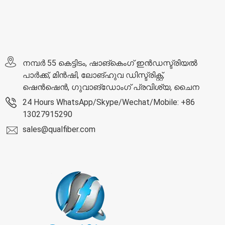
നമ്പർ 55 കെട്ടിടം, ഷാങ്‌കെംഗ് ഇൻഡസ്ട്രിയൽ
പാർക്ക്, മിൻ‌ഷി, ലോങ്‌ഹുവ ഡിസ്ട്രിക്റ്റ്,
ഷെൻ‌ഷെൻ, ഗുവാങ്‌ഡോംഗ് പ്രവിശ്യ, ചൈന
24 Hours WhatsApp/Skype/Wechat/Mobile: +86
13027915290
sales@qualfiber.com