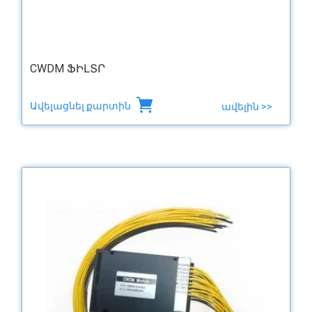
CWDM ՖԻԼՏՐ
Ավելացնել քարտին
ավելին >>